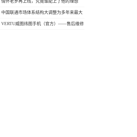
iPad成为学习神器
情怀老罗再上线，究竟谁配上了他的理想
中国联通市场体系结构大调整为多年来最大
规模变化
VERTU威图纬图手机（官方）——售后维修
客服中心