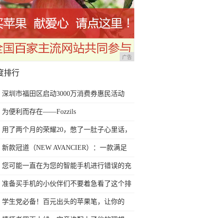
广告
度排行
深圳市福田区启动3000万消费券惠民活动
为便利而存在——Fozzils
用了两个月的荣耀20，憋了一肚子心里话，
今天终于一吐为快
新款冠道（NEW AVANCIER）：一款满足
任何苛刻要求的SUV
您可能一直在为您的智能手机进行错误的充
电方式
准备买手机的小伙伴们不要着急看了这个排
行榜再决定买哪款手机吧
学生党必备！百元出头的苹果笔，让你的