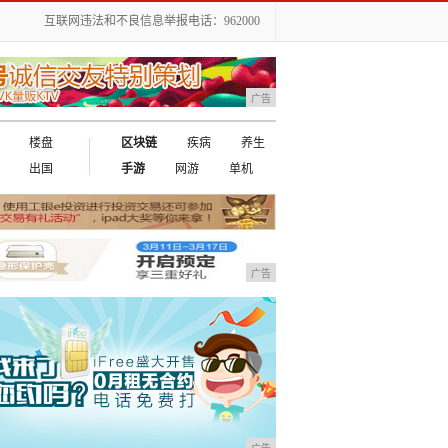
互联网违法和不良信息举报电话：962000
广告
楼盘
区块链
疾病
养生
出国
手游
网游
单机
广告