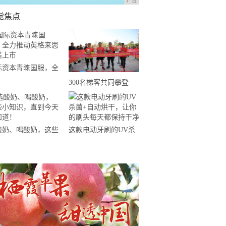
广告
觉焦点
际资本青睐国服，全
推动英格来思赴美上
300名梯客共同攀登
2019国际垂直马拉松超
级精英赛顺德海骏达中
心站欢乐开跑
酸奶、喝酸奶，这些
这款电动牙刷的UV杀
知识，直到今天才知
菌+自动烘干，让你的
！
刷头每天都保持干净