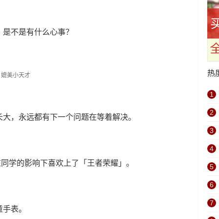
，是不是有什么心事？
热
1
2
长大，永远都有下一个问题在等着解决。
3
4
怕在同学的影响下喜欢上了「王者荣耀」。
5
6
7
童手表。