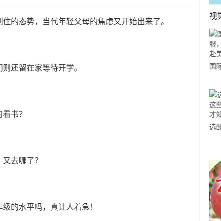
视
制住的态势，当代年轻父母的焦虑又开始出来了。
国
们则还留在家等待开学。
力
市
习看书？
选
小
道
，又去哪了？
年级的水平吗，真让人着急！