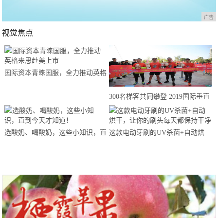
广告
视觉焦点
国际资本青睐国服，全力推动英格
来思赴美上市
300名梯客共同攀登 2019国际垂直
马拉松超级精英赛顺德海骏达中心
站欢乐开跑
选酸奶、喝酸奶，这些小知识，直
这款电动牙刷的UV杀菌+自动烘
到今天才知道！
干，让你的刷头每天都保持干净