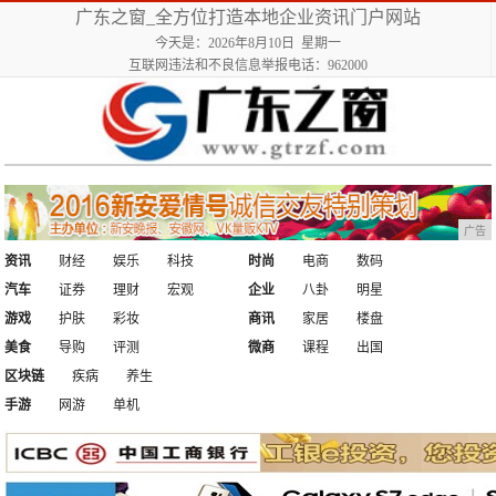
广东之窗_全方位打造本地企业资讯门户网站
今天是：2026年8月10日 星期一
互联网违法和不良信息举报电话：962000
广告
资讯
财经
娱乐
科技
时尚
电商
数码
汽车
证券
理财
宏观
企业
八卦
明星
游戏
护肤
彩妆
商讯
家居
楼盘
美食
导购
评测
微商
课程
出国
区块链
疾病
养生
手游
网游
单机