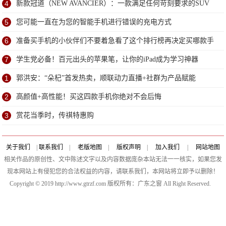
4
新款冠道（NEW AVANCIER）：一款满足任何苛刻要求的SUV
5
您可能一直在为您的智能手机进行错误的充电方式
6
准备买手机的小伙伴们不要着急看了这个排行榜再决定买哪款手
机吧
7
学生党必备！百元出头的苹果笔，让你的iPad成为学习神器
1
郭洪安：“朵杞”首发热卖，顺联动力直播+社群为产品赋能
2
高颜值+高性能！买这四款手机你绝对不会后悔
3
赏花当季时，传祺特惠购
关于我们
|
联系我们
|
老版地图
|
版权声明
|
加入我们
|
网站地图
相关作品的原创性、文中陈述文字以及内容数据庞杂本站无法一一核实，如果您发
现本网站上有侵犯您的合法权益的内容，请联系我们，本网站将立即予以删除！
Copyright © 2019 http://www.gtrzf.com 版权所有：广东之窗 All Right Reserved.