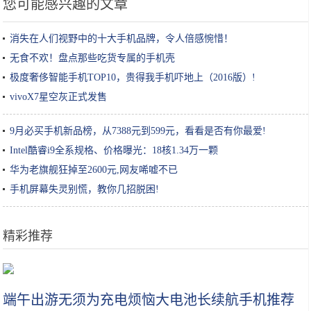
您可能感兴趣的文章
消失在人们视野中的十大手机品牌，令人倍感惋惜！
无食不欢！盘点那些吃货专属的手机壳
极度奢侈智能手机TOP10，贵得我手机吓地上（2016版）!
vivoX7星空灰正式发售
9月必买手机新品榜，从7388元到599元，看看是否有你最爱!
Intel酷睿i9全系规格、价格曝光：18核1.34万一颗
华为老旗舰狂掉至2600元,网友唏嘘不已
手机屏幕失灵别慌，教你几招脱困!
精彩推荐
秋天护肤攻略，这些必备水乳就差你没有了！唤醒肌肤活力只需4步
端午出游无须为充电烦恼大电池长续航手机推荐