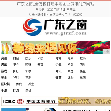
广东之窗_全方位打造本地企业资讯门户网站
今天是：2026年8月7日 星期五
互联网违法和不良信息举报电话：962000
广告
资讯
财经
娱乐
科技
时尚
电商
数码
汽车
证券
理财
宏观
企业
八卦
明星
游戏
护肤
彩妆
商讯
家居
楼盘
美食
导购
评测
微商
课程
出国
区块链
疾病
养生
手游
网游
单机