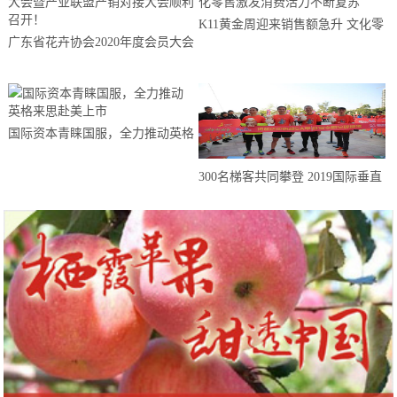
K11黄金周迎来销售额急升 文化零
广东省花卉协会2020年度会员大会
售激发消费活力不断复苏
暨产业联盟产销对接大会顺利召
开！
国际资本青睐国服，全力推动英格
来思赴美上市
300名梯客共同攀登 2019国际垂直
马拉松超级精英赛顺德海骏达中心
站欢乐开跑