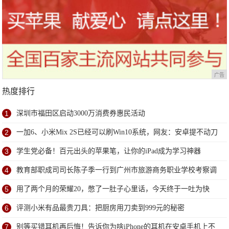
广告
热度排行
1
深圳市福田区启动3000万消费券惠民活动
2
一加6、小米Mix 2S已经可以刷Win10系统，网友：安卓提不动刀
了？
3
学生党必备！百元出头的苹果笔，让你的iPad成为学习神器
4
教育部职成司司长陈子季一行到广州市旅游商务职业学校考察调
研
5
用了两个月的荣耀20，憋了一肚子心里话，今天终于一吐为快
6
评测小米有品最贵刀具：把厨房用刀卖到999元的秘密
7
别等买错耳机再后悔！告诉你为啥iPhone的耳机在安卓手机上不