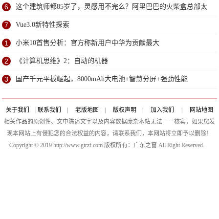
6
这个建筑师都85岁了，灵感用不完么？阿里巴巴的火柴盒总部太
赞了
7
Vue3.0新特性探索
1
小米10首售分析：官方称新用户中华为贡献最大
2
《计算机思维》2：自动的机器
3
国产千元平板崛起，8000mAh大电池+智慧分屏+强劲性能
关于我们
|
联系我们
|
老版地图
|
版权声明
|
加入我们
|
网站地图
相关作品的原创性、文中陈述文字以及内容数据庞杂本站无法一一核实，如果您发
现本网站上有侵犯您的合法权益的内容，请联系我们，本网站将立即予以删除！
Copyright © 2019 http://www.gtrzf.com 版权所有：广东之窗 All Right Reserved.