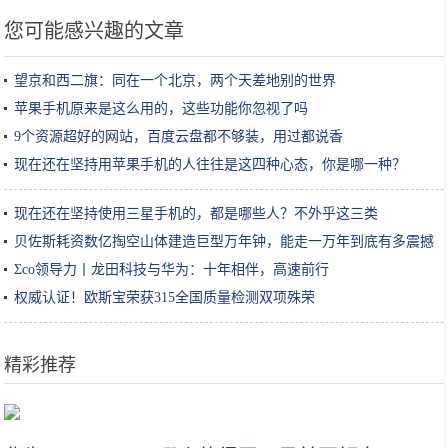
您可能感兴趣的文章
望京和西二旗：同在一个北京，两个天差地别的世界
苹果手机原来是这么用的，这些功能你忽视了吗
9个资源超好的网站，百度云盘都不够装，用过都说香
现在还在坚持用苹果手机的人往往是这四种心态，你是哪一种？
现在还在坚持使用三星手机的，都是哪些人？不外乎这三类
贝佐斯耗资数亿掏空山体建造巨型万年钟，能走一万年到底有多震撼
Σco领导力丨龙田科技与华为：十年相伴，高速前行
权威认证！欧斯宝荣获315全国质量检测双项殊荣
精彩推荐
韩国手游公司Netmarble将携《二之国》手游出展G-Star