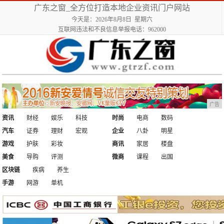
广东之窗_全方位打造本地企业资讯门户网站
今天是：2026年8月8日 星期六
互联网违法和不良信息举报电话：962000
广告
资讯
财经
娱乐
科技
时尚
电商
数码
汽车
证券
理财
宏观
企业
八卦
明星
游戏
护肤
彩妆
商讯
家居
楼盘
美食
导购
评测
微商
课程
出国
区块链
疾病
养生
手游
网游
单机