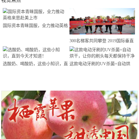
视觉焦点
国际资本青睐国服，全力推动英格
来思赴美上市
300名梯客共同攀登 2019国际垂直
马拉松超级精英赛顺德海骏达中心
站欢乐开跑
选酸奶、喝酸奶，这些小知识，直
这款电动牙刷的UV杀菌+自动烘
到今天才知道！
干，让你的刷头每天都保持干净