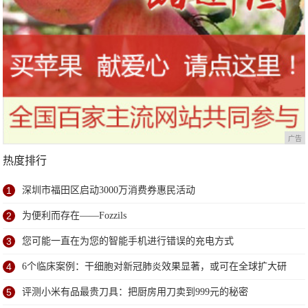
广告
热度排行
1
深圳市福田区启动3000万消费券惠民活动
2
为便利而存在——Fozzils
3
您可能一直在为您的智能手机进行错误的充电方式
4
6个临床案例：干细胞对新冠肺炎效果显著，或可在全球扩大研
究
5
评测小米有品最贵刀具：把厨房用刀卖到999元的秘密