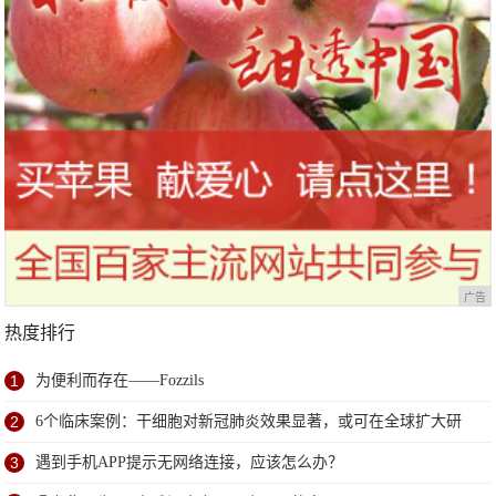
广告
热度排行
1
为便利而存在——Fozzils
2
6个临床案例：干细胞对新冠肺炎效果显著，或可在全球扩大研
究
3
遇到手机APP提示无网络连接，应该怎么办？