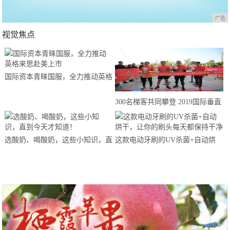
广告
视觉焦点
国际资本青睐国服，全力推动英格
来思赴美上市
300名梯客共同攀登 2019国际垂直
马拉松超级精英赛顺德海骏达中心
站欢乐开跑
选酸奶、喝酸奶，这些小知识，直
这款电动牙刷的UV杀菌+自动烘
到今天才知道！
干，让你的刷头每天都保持干净