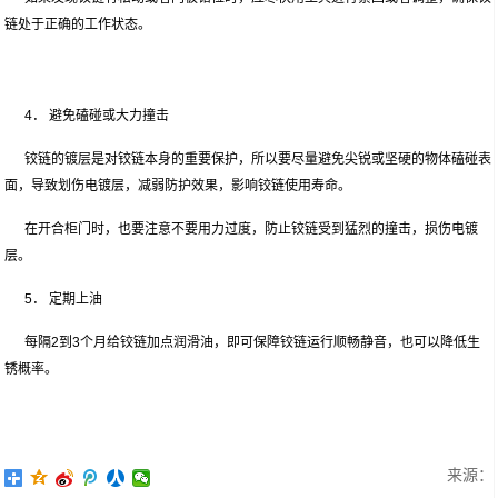
链处于正确的工作状态。
4． 避免磕碰或大力撞击
铰链的镀层是对铰链本身的重要保护，所以要尽量避免尖锐或坚硬的物体磕碰表
面，导致划伤电镀层，减弱防护效果，影响铰链使用寿命。
在开合柜门时，也要注意不要用力过度，防止铰链受到猛烈的撞击，损伤电镀
层。
5． 定期上油
每隔2到3个月给铰链加点润滑油，即可保障铰链运行顺畅静音，也可以降低生
锈概率。
来源：