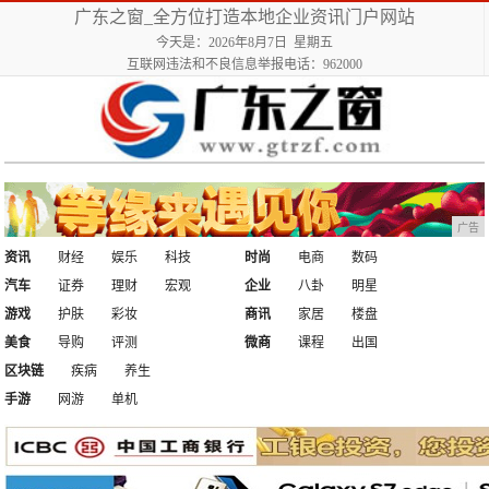
广东之窗_全方位打造本地企业资讯门户网站
今天是：2026年8月7日 星期五
互联网违法和不良信息举报电话：962000
广告
资讯
财经
娱乐
科技
时尚
电商
数码
汽车
证券
理财
宏观
企业
八卦
明星
游戏
护肤
彩妆
商讯
家居
楼盘
美食
导购
评测
微商
课程
出国
区块链
疾病
养生
手游
网游
单机