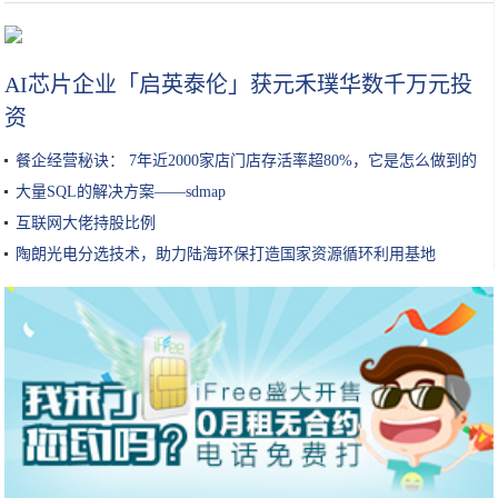
保湿超过100小时？吴昕、张韶涵都推荐的喷雾？这些护肤品我都要
AI芯片企业「启英泰伦」获元禾璞华数千万元投
资
餐企经营秘诀： 7年近2000家店门店存活率超80%，它是怎么做到的
大量SQL的解决方案——sdmap
互联网大佬持股比例
陶朗光电分选技术，助力陆海环保打造国家资源循环利用基地