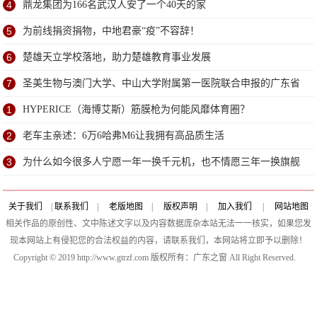
4
鼎龙集团为166名武汉人安了一个40天的家
5
为前线捐资捐物，中地君豪“疫”不容辞！
6
楚雄天立学校落地，助力楚雄教育事业发展
7
圣美生物与澳门大学、中山大学附属第一医院联合申报的广东省
粤澳科技合作项目获批立项
1
HYPERICE（海博艾斯）筋膜枪为何能风靡体育圈？
2
老车主亲述：6万6哈弗M6让我拥有高品质生活
3
为什么如今很多人宁愿一年一换千元机，也不情愿三年一换旗舰
机？
关于我们
|
联系我们
|
老版地图
|
版权声明
|
加入我们
|
网站地图
相关作品的原创性、文中陈述文字以及内容数据庞杂本站无法一一核实，如果您发
现本网站上有侵犯您的合法权益的内容，请联系我们，本网站将立即予以删除！
Copyright © 2019 http://www.gtrzf.com 版权所有：广东之窗 All Right Reserved.