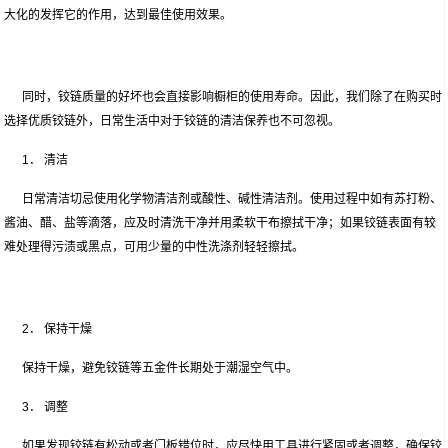
大化的发挥它的作用，达到最佳使用效果。
同时，铰链质量的好坏也会直接影响橱柜的使用寿命。因此，我们除了在购买时
选择优质铰链外，日常生活中对于铰链的清洁保养也不可忽视。
1． 清洁
日常清洁切忌使用化学物清洁剂或酸性、碱性清洁剂。使用过程中如有苏打粉、
酱油、醋、盐等滴落，应及时清洗干净并用柔软干布擦拭干净；如果铰链表面有较
难处理得污渍或黑点，可用少量的中性洗涤剂轻轻擦拭。
2． 保持干燥
保持干燥，避免铰链等五金件长期处于潮湿空气中。
3． 调整
如果发现铰链有松动或者门板错位时，应尽快用工具进行紧固或者调整，确保铰