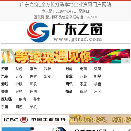
广东之窗_全方位打造本地企业资讯门户网站
今天是：2026年8月9日 星期日
互联网违法和不良信息举报电话：962000
广告
资讯
财经
娱乐
科技
时尚
电商
数码
汽车
证券
理财
宏观
企业
八卦
明星
游戏
护肤
彩妆
商讯
家居
楼盘
美食
导购
评测
微商
课程
出国
区块链
疾病
养生
手游
网游
单机