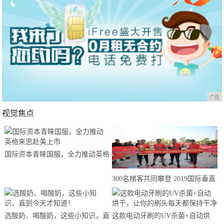
广告
视觉焦点
国际资本青睐国服，全力推动英格
来思赴美上市
300名梯客共同攀登 2019国际垂直
马拉松超级精英赛顺德海骏达中心
站欢乐开跑
选酸奶、喝酸奶，这些小知识，直
这款电动牙刷的UV杀菌+自动烘