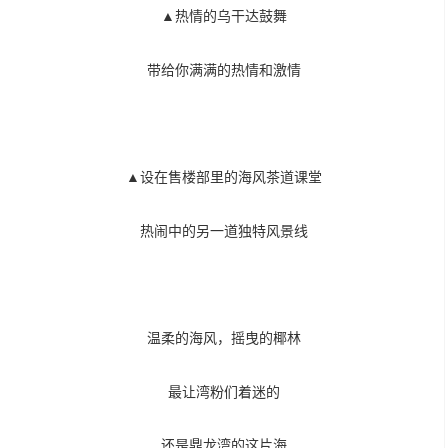
▲热情的乌干达鼓舞
带给你满满的热情和激情
▲设在售楼部里的海风茶道课堂
热闹中的另一道独特风景线
温柔的海风，摇曳的椰林
最让湾粉们着迷的
还是鼎龙湾的这片海