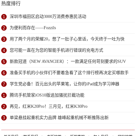
热度排行
1
深圳市福田区启动3000万消费券惠民活动
2
为便利而存在——Fozzils
3
用了两个月的荣耀20，憋了一肚子心里话，今天终于一吐为快
4
您可能一直在为您的智能手机进行错误的充电方式
5
新款冠道（NEW AVANCIER）：一款满足任何苛刻要求的SUV
6
准备买手机的小伙伴们不要着急看了这个排行榜再决定买哪款手
机吧
7
学生党必备！百元出头的苹果笔，让你的iPad成为学习神器
1
腾讯手机管家iOS10版追加骚扰拦截功能
2
再见，红米K20Pro！三月见，红米K30Pro
3
单梁悬挂起重机实力品牌 雄峰起重机械不断推陈出新