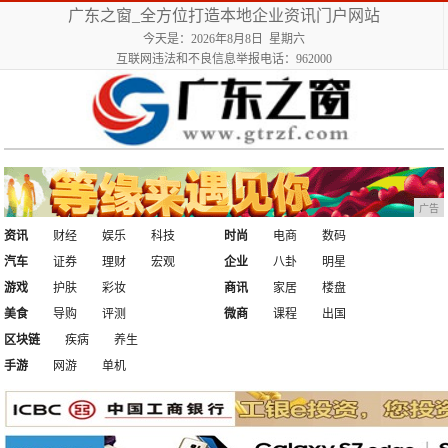
广东之窗_全方位打造本地企业资讯门户网站
今天是：2026年8月8日 星期六
互联网违法和不良信息举报电话：962000
广告
资讯
财经
娱乐
科技
时尚
电商
数码
汽车
证券
理财
宏观
企业
八卦
明星
游戏
护肤
彩妆
商讯
家居
楼盘
美食
导购
评测
微商
课程
出国
区块链
疾病
养生
手游
网游
单机