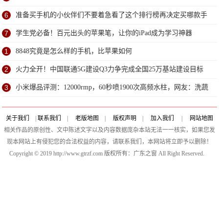
6
准备买手机的小伙伴们不要着急看了这个排行榜再决定买哪款手
机吧
7
学生党必备！百元出头的苹果笔，让你的iPad成为学习神器
1
8848究竟是怎么样的手机，比苹果如何
2
火力全开！中国联通5G建设Q3力争完成全国25万基站建设目标
3
小米爆品评测：12000rmp，60秒喷1900次高频水柱，网友：洗蔬
果？
关于我们
|
联系我们
|
老版地图
|
版权声明
|
加入我们
|
网站地图
相关作品的原创性、文中陈述文字以及内容数据庞杂本站无法一一核实，如果您发
现本网站上有侵犯您的合法权益的内容，请联系我们，本网站将立即予以删除！
Copyright © 2019 http://www.gtrzf.com 版权所有：广东之窗 All Right Reserved.