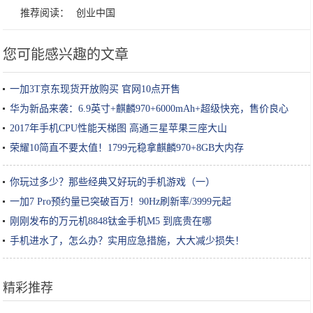
推荐阅读：
创业中国
您可能感兴趣的文章
一加3T京东现货开放购买 官网10点开售
华为新品来袭：6.9英寸+麒麟970+6000mAh+超级快充，售价良心
2017年手机CPU性能天梯图 高通三星苹果三座大山
荣耀10简直不要太值！1799元稳拿麒麟970+8GB大内存
你玩过多少？那些经典又好玩的手机游戏（一）
一加7 Pro预约量已突破百万！90Hz刷新率/3999元起
刚刚发布的万元机8848钛金手机M5 到底贵在哪
手机进水了，怎么办？实用应急措施，大大减少损失！
精彩推荐