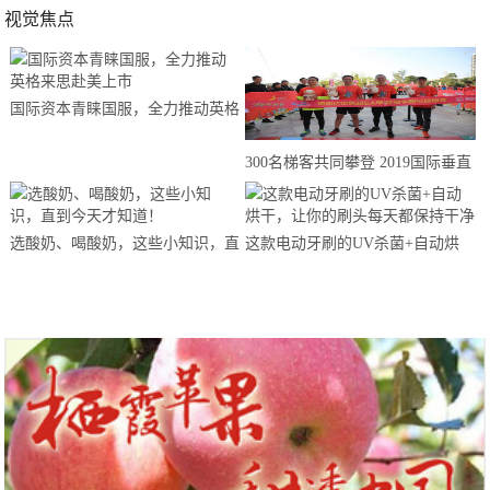
视觉焦点
国际资本青睐国服，全力推动英格
来思赴美上市
300名梯客共同攀登 2019国际垂直
马拉松超级精英赛顺德海骏达中心
站欢乐开跑
选酸奶、喝酸奶，这些小知识，直
这款电动牙刷的UV杀菌+自动烘
到今天才知道！
干，让你的刷头每天都保持干净