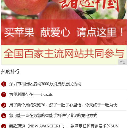
广告
热度排行
1
深圳市福田区启动3000万消费券惠民活动
2
为便利而存在——Fozzils
3
用了两个月的荣耀20，憋了一肚子心里话，今天终于一吐为快
4
您可能一直在为您的智能手机进行错误的充电方式
5
新款冠道（NEW AVANCIER）：一款满足任何苛刻要求的SUV