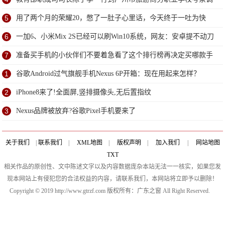
研
5
用了两个月的荣耀20，憋了一肚子心里话，今天终于一吐为快
6
一加6、小米Mix 2S已经可以刷Win10系统，网友：安卓提不动刀
了？
7
准备买手机的小伙伴们不要着急看了这个排行榜再决定买哪款手
机吧
1
谷歌Android过气旗舰手机Nexus 6P开箱：现在用起来怎样？
2
iPhone8来了!全面屏,竖排摄像头,无后置指纹
3
Nexus品牌被放弃?谷歌Pixel手机要来了
关于我们
|
联系我们
|
XML地图
|
版权声明
|
加入我们
|
网站地图
TXT
相关作品的原创性、文中陈述文字以及内容数据庞杂本站无法一一核实，如果您发
现本网站上有侵犯您的合法权益的内容，请联系我们，本网站将立即予以删除！
Copyright © 2019 http://www.gtrzf.com 版权所有：广东之窗 All Right Reserved.