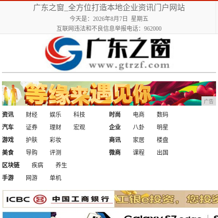
广东之窗_全方位打造本地企业资讯门户网站
今天是：2026年8月7日 星期五
互联网违法和不良信息举报电话：962000
广告
资讯
财经
娱乐
科技
时尚
电商
数码
汽车
证券
理财
宏观
企业
八卦
明星
游戏
护肤
彩妆
商讯
家居
楼盘
美食
导购
评测
微商
课程
出国
区块链
疾病
养生
手游
网游
单机