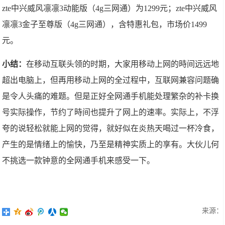
zte中兴威风凛凛3动能版（4g三网通）为1299元；zte中兴威风
凛凛3金子至尊版（4g三网通），含特惠礼包，市场价1499
元。
小结：
在移动互联头领的时期，大家用移动上网的時间远远地
超出电脑上，但再用移动上网的全过程中，互联网兼容问题确
是令人头痛的难题。但是正好全网通手机能处理繁杂的补卡换
号实际操作，节约了時间也提升了网上的速率。实际上，不浮
夸的说轻松就能上网的觉得，就好似在炎热天喝过一杯冷食，
产生的是情绪上的愉快，乃至是精神实质上的享有。大伙儿何
不挑选一款钟意的全网通手机来感受一下。
来源：