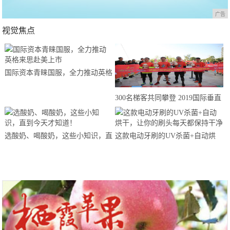
广告
视觉焦点
国际资本青睐国服，全力推动英格
来思赴美上市
300名梯客共同攀登 2019国际垂直
马拉松超级精英赛顺德海骏达中心
站欢乐开跑
选酸奶、喝酸奶，这些小知识，直
这款电动牙刷的UV杀菌+自动烘
到今天才知道！
干，让你的刷头每天都保持干净