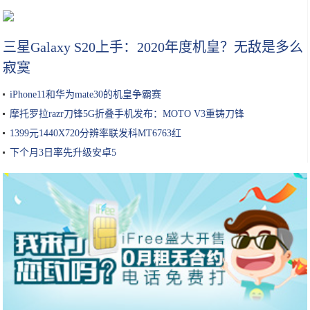
从李佳琦谈美妆KOL未来
三星Galaxy S20上手：2020年度机皇？无敌是多么
寂寞
iPhone11和华为mate30的机皇争霸赛
摩托罗拉razr刀锋5G折叠手机发布：MOTO V3重铸刀锋
1399元1440X720分辨率联发科MT6763红
下个月3日率先升级安卓5