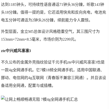
达到1185钟头，可持续性语音通话71钟头36分鐘，听歌143钟
头18分鐘。值得一提的是，它还适用快充和反向充电，电池充
电五分钟可通话为2钟头26分鐘，续航能力令人震惊。
外型层面，金立M5总体设计风格稳重空气，其三围尺寸为
153mm×72mm×8.5毫米，市场价则为2299元。
zte中兴威风凛凛3
不久公布的金属外壳指纹验证千元手机zte中兴威风凛凛3也是
一款4g全网通手机。它7模18频全网通手机，适用中国联通、
挪动、电信网的4g互联网（青春版不兼容三网通）。并且该设
备适用全网通，配置与或插槽。