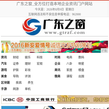
广东之窗_全方位打造本地企业资讯门户网站
今天是：2026年8月9日 星期日
互联网违法和不良信息举报电话：962000
广告
资讯
财经
娱乐
科技
时尚
电商
数码
汽车
证券
理财
宏观
企业
八卦
明星
游戏
护肤
彩妆
商讯
家居
楼盘
美食
导购
评测
微商
课程
出国
区块链
疾病
养生
手游
网游
单机