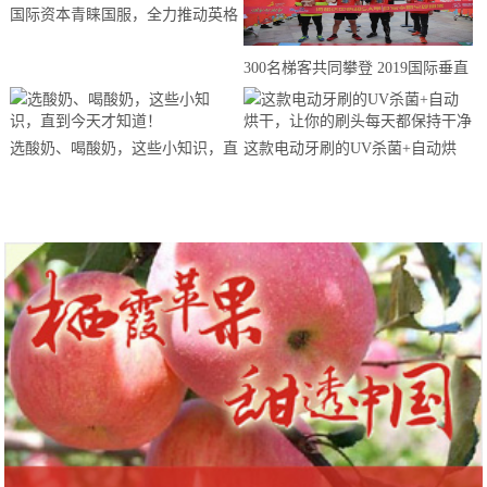
国际资本青睐国服，全力推动英格
来思赴美上市
300名梯客共同攀登 2019国际垂直
马拉松超级精英赛顺德海骏达中心
站欢乐开跑
选酸奶、喝酸奶，这些小知识，直
这款电动牙刷的UV杀菌+自动烘
到今天才知道！
干，让你的刷头每天都保持干净