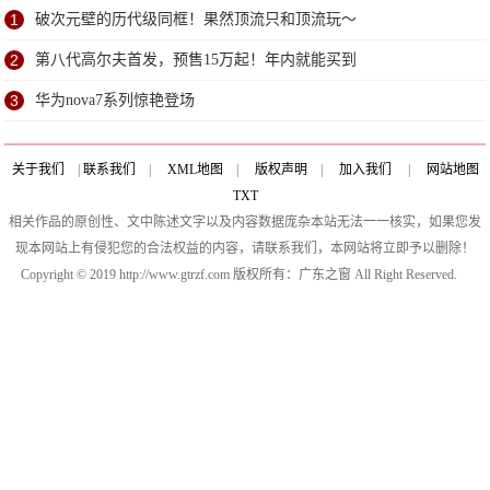
机吧
1
破次元壁的历代级同框！果然顶流只和顶流玩～
2
第八代高尔夫首发，预售15万起！年内就能买到
3
华为nova7系列惊艳登场
关于我们
|
联系我们
|
XML地图
|
版权声明
|
加入我们
|
网站地图
TXT
相关作品的原创性、文中陈述文字以及内容数据庞杂本站无法一一核实，如果您发
现本网站上有侵犯您的合法权益的内容，请联系我们，本网站将立即予以删除！
Copyright © 2019 http://www.gtrzf.com 版权所有：广东之窗 All Right Reserved.