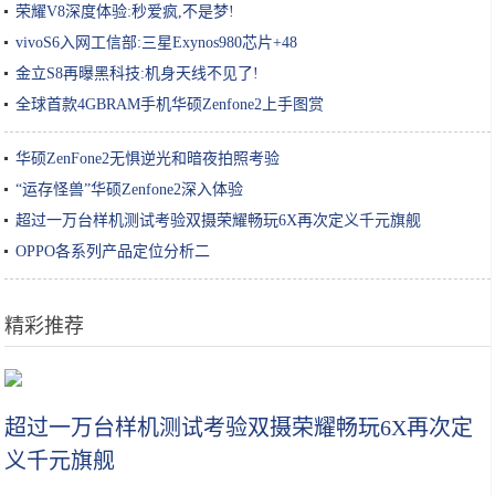
荣耀V8深度体验:秒爱疯,不是梦!
vivoS6入网工信部:三星Exynos980芯片+48
金立S8再曝黑科技:机身天线不见了!
全球首款4GBRAM手机华硕Zenfone2上手图赏
华硕ZenFone2无惧逆光和暗夜拍照考验
“运存怪兽”华硕Zenfone2深入体验
超过一万台样机测试考验双摄荣耀畅玩6X再次定义千元旗舰
OPPO各系列产品定位分析二
精彩推荐
“成分说”| 脱离护肤品成分谈功效，都是耍流氓
超过一万台样机测试考验双摄荣耀畅玩6X再次定
义千元旗舰