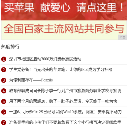
广告
热度排行
1
深圳市福田区启动3000万消费券惠民活动
2
学生党必备！百元出头的苹果笔，让你的iPad成为学习神器
3
为便利而存在——Fozzils
4
教育部职成司司长陈子季一行到广州市旅游商务职业学校考察调
研
5
用了两个月的荣耀20，憋了一肚子心里话，今天终于一吐为快
6
一加6、小米Mix 2S已经可以刷Win10系统，网友：安卓提不动刀
了？
7
准备买手机的小伙伴们不要着急看了这个排行榜再决定买哪款手