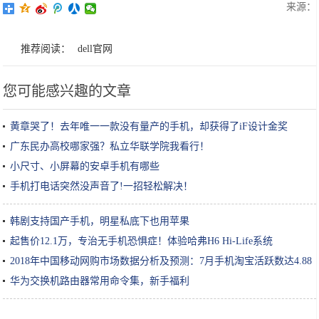
来源：
推荐阅读：
dell官网
您可能感兴趣的文章
黄章哭了！去年唯一一款没有量产的手机，却获得了iF设计金奖
广东民办高校哪家强？私立华联学院我看行！
小尺寸、小屏幕的安卓手机有哪些
手机打电话突然没声音了!一招轻松解决！
韩剧支持国产手机，明星私底下也用苹果
起售价12.1万，专治无手机恐惧症！体验哈弗H6 Hi-Life系统
2018年中国移动网购市场数据分析及预测：7月手机淘宝活跃数达4.88
亿人
华为交换机路由器常用命令集，新手福利