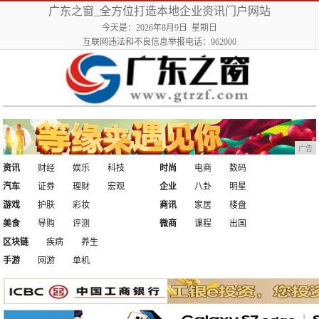
广东之窗_全方位打造本地企业资讯门户网站
今天是：2026年8月9日 星期日
互联网违法和不良信息举报电话：962000
广告
资讯
财经
娱乐
科技
时尚
电商
数码
汽车
证券
理财
宏观
企业
八卦
明星
游戏
护肤
彩妆
商讯
家居
楼盘
美食
导购
评测
微商
课程
出国
区块链
疾病
养生
手游
网游
单机