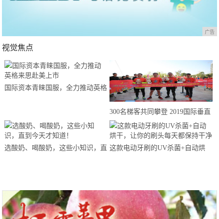
广告
视觉焦点
国际资本青睐国服，全力推动英格
来思赴美上市
300名梯客共同攀登 2019国际垂直
马拉松超级精英赛顺德海骏达中心
站欢乐开跑
选酸奶、喝酸奶，这些小知识，直
这款电动牙刷的UV杀菌+自动烘
到今天才知道！
干，让你的刷头每天都保持干净