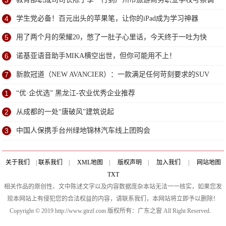
3
研
4
学生党必备！百元出头的苹果笔，让你的iPad成为学习神器
5
用了两个月的荣耀20，憋了一肚子心里话，今天终于一吐为快
6
诺基亚语音助手MIKA横空出世，但你可能用不上！
7
新款冠道（NEW AVANCIER）：一款满足任何苛刻要求的SUV
1
“优·企优选” 黑龙江-农业优秀企业推荐
2
从成都的一处“唐破风”建筑说起
3
中国人保携手台州绿地锦林汽车线上团购会
关于我们
|
联系我们
|
XML地图
|
版权声明
|
加入我们
|
网站地图
TXT
相关作品的原创性、文中陈述文字以及内容数据庞杂本站无法一一核实，如果您发
现本网站上有侵犯您的合法权益的内容，请联系我们，本网站将立即予以删除！
Copyright © 2019 http://www.gtrzf.com 版权所有：广东之窗 All Right Reserved.