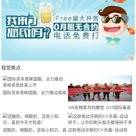
广告
视觉焦点
国际资本青睐国服，全力推动英格
来思赴美上市
300名梯客共同攀登 2019国际垂直
马拉松超级精英赛顺德海骏达中心
站欢乐开跑
选酸奶、喝酸奶，这些小知识，直
这款电动牙刷的UV杀菌+自动烘