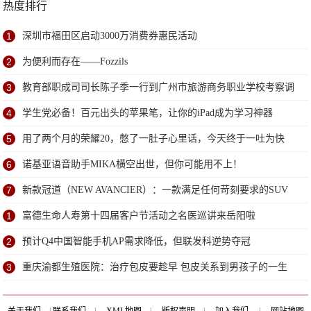
热度排行
1
深圳市福田区启动3000万消费券惠民活动
2
为便利而存在——Fozzils
3
教育部职成司司长陈子季一行到广州市旅游商务职业学校考察调
研
4
学生党必备！百元出头的苹果笔，让你的iPad成为学习神器
5
用了两个月的荣耀20，憋了一肚子心里话，今天终于一吐为快
6
诺基亚语音助手MIKA横空出世，但你可能用不上！
7
新款冠道（NEW AVANCIER）：一款满足任何苛刻要求的SUV
1
富德生命人寿第十四届客户节活动之名医巡讲来岳阳啦
2
预计Q4中国智能手机AP需求降低，但联发科逆势夺冠
3
重庆渝都生殖医院：治疗包皮要趁早 包皮关系到男孩子的一生