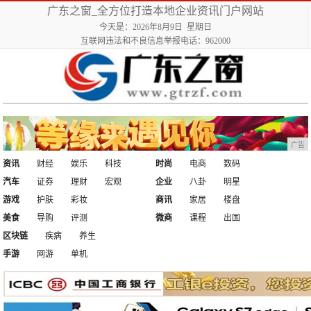
广东之窗_全方位打造本地企业资讯门户网站
今天是：2026年8月9日 星期日
互联网违法和不良信息举报电话：962000
广告
资讯
财经
娱乐
科技
时尚
电商
数码
汽车
证券
理财
宏观
企业
八卦
明星
游戏
护肤
彩妆
商讯
家居
楼盘
美食
导购
评测
微商
课程
出国
区块链
疾病
养生
手游
网游
单机