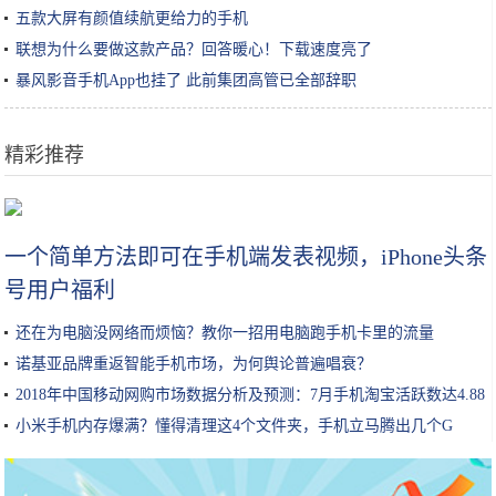
五款大屏有颜值续航更给力的手机
联想为什么要做这款产品？回答暖心！下载速度亮了
暴风影音手机App也挂了 此前集团高管已全部辞职
精彩推荐
这款电动牙刷的UV杀菌+自动烘干，让你的刷头每天都保持干净
一个简单方法即可在手机端发表视频，iPhone头条
号用户福利
还在为电脑没网络而烦恼？教你一招用电脑跑手机卡里的流量
诺基亚品牌重返智能手机市场，为何舆论普遍唱衰？
2018年中国移动网购市场数据分析及预测：7月手机淘宝活跃数达4.88
亿人
小米手机内存爆满？懂得清理这4个文件夹，手机立马腾出几个G