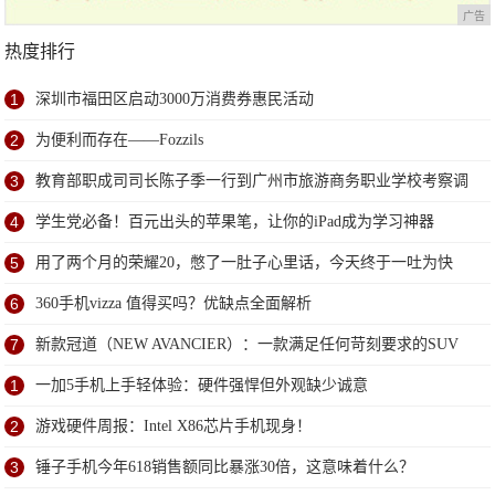
广告
热度排行
1
深圳市福田区启动3000万消费券惠民活动
2
为便利而存在——Fozzils
3
教育部职成司司长陈子季一行到广州市旅游商务职业学校考察调
研
4
学生党必备！百元出头的苹果笔，让你的iPad成为学习神器
5
用了两个月的荣耀20，憋了一肚子心里话，今天终于一吐为快
6
360手机vizza 值得买吗？优缺点全面解析
7
新款冠道（NEW AVANCIER）：一款满足任何苛刻要求的SUV
1
一加5手机上手轻体验：硬件强悍但外观缺少诚意
2
游戏硬件周报：Intel X86芯片手机现身！
3
锤子手机今年618销售额同比暴涨30倍，这意味着什么？