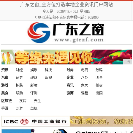
广东之窗_全方位打造本地企业资讯门户网站
今天是：2026年8月6日 星期四
互联网违法和不良信息举报电话：962000
广告
资讯
财经
娱乐
科技
时尚
电商
数码
汽车
证券
理财
宏观
企业
八卦
明星
游戏
护肤
彩妆
商讯
家居
楼盘
美食
导购
评测
微商
课程
出国
区块链
疾病
养生
手游
网游
单机