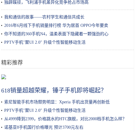
独辟蹊径，飞利浦手机差异化竞争抢占市场高
我和通信的故事——农村学生和通信共成长
2016年6月线下手机销量排行榜 华为居首 OPPO今年要卖
你不知道的360手机N4，温柔表面下隐藏着一颗强劲的心
PPTV手机"聚UI 2.0" 升级个性智能移动生活
精彩推荐
续航不再是短板，20万上下合资品牌电动车导购
618销量超越荣耀，锤子手机即将崛起？
索尼智能手机市场颓势明显：Xperia 手机出货量再创新低
PPTV手机"聚UI 2.0" 升级个性智能移动生活
从4999降到2399，价格跳水的HTC旗舰，对比2000档手机怎么样？
诺基亚8手机国行价格曝光 预计3700元左右