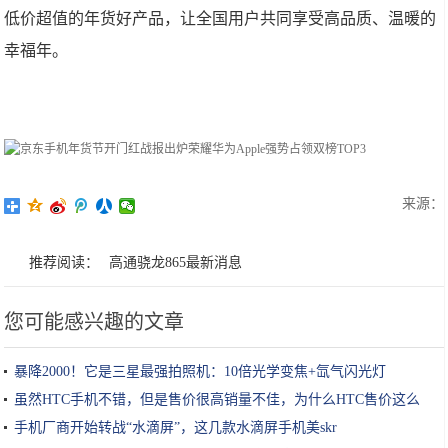
低价超值的年货好产品，让全国用户共同享受高品质、温暖的
幸福年。
来源：
推荐阅读：
高通骁龙865最新消息
您可能感兴趣的文章
暴降2000！它是三星最强拍照机：10倍光学变焦+氙气闪光灯
虽然HTC手机不错，但是售价很高销量不佳，为什么HTC售价这么
高？
手机厂商开始转战“水滴屏”，这几款水滴屏手机美skr