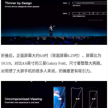
折叠后，正面屏幕大约6.6吋（背面屏幕6.25吋），屏幕比为
19.5:9。对比4.6英寸的三星Galaxy Fold，尺寸要整整大两圈，
对用惯了大屏手机的很多人来说，的确要更有吸引力。