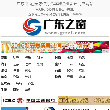
广东之窗_全方位打造本地企业资讯门户网站
今天是：2026年8月9日 星期日
互联网违法和不良信息举报电话：962000
广告
资讯
财经
娱乐
科技
时尚
电商
数码
汽车
证券
理财
宏观
企业
八卦
明星
游戏
护肤
彩妆
商讯
家居
楼盘
美食
导购
评测
微商
课程
出国
区块链
疾病
养生
手游
网游
单机