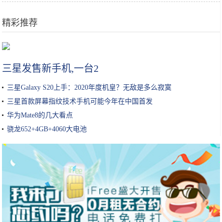
精彩推荐
鸡蛋别再炒着吃，这个做法吃起来没够，招待客人个个说好
三星发售新手机,一台2
三星Galaxy S20上手：2020年度机皇？无敌是多么寂寞
三星首款屏幕指纹技术手机可能今年在中国首发
华为Mate8的几大看点
骁龙652+4GB+4060大电池