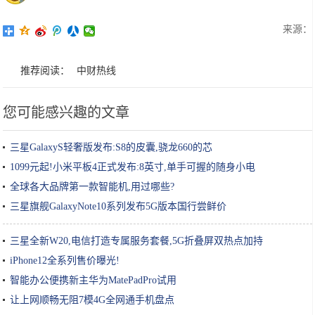
来源：
推荐阅读：
中财热线
您可能感兴趣的文章
三星GalaxyS轻奢版发布:S8的皮囊,骁龙660的芯
1099元起!小米平板4正式发布:8英寸,单手可握的随身小电
全球各大品牌第一款智能机,用过哪些?
三星旗舰GalaxyNote10系列发布5G版本国行尝鲜价
三星全新W20,电信打造专属服务套餐,5G折叠屏双热点加持
iPhone12全系列售价曝光!
智能办公便携新主华为MatePadPro试用
让上网顺畅无阻7模4G全网通手机盘点