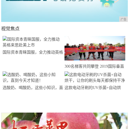
广告
视觉焦点
国际资本青睐国服，全力推动英格
来思赴美上市
300名梯客共同攀登 2019国际垂直
马拉松超级精英赛顺德海骏达中心
站欢乐开跑
选酸奶、喝酸奶，这些小知识，直
这款电动牙刷的UV杀菌+自动烘
到今天才知道！
干，让你的刷头每天都保持干净