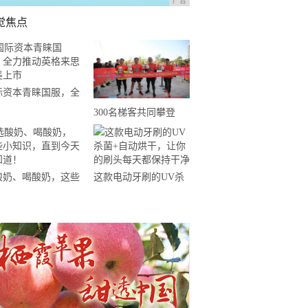
广告
觉焦点
际资本青睐国服，全
推动英格来思赴美上
300名梯客共同攀登
2019国际垂直马拉松超
级精英赛顺德海骏达中
心站欢乐开跑
酸奶、喝酸奶，这些
这款电动牙刷的UV杀
知识，直到今天才知
菌+自动烘干，让你的
！
刷头每天都保持干净