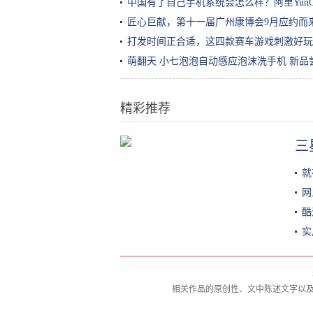
中国有了自己手机系统会怎么样？阿里Yun
匠心巨献，第十一届广州康博会9月应约而
打发时间正合适，这四款赛车游戏刺激好玩
萌翻天 小七泡泡自动感应泡沫洗手机 新品
精彩推荐
如何看待劳动课游戏化
三
就
网
酷
实
相关作品的原创性、文中陈述文字以