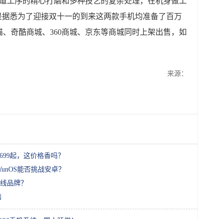
多道工序的精心打磨和多种技艺的复杂处理，在机身做工
是据悉为了迎接双十一的到来这两款手机均准备了百万
、奇酷商城、360商城、京东等商城同时上架出售，如
来源：
3699起，这价格香吗？
unOS能否挑战安卓？
线品牌？
售