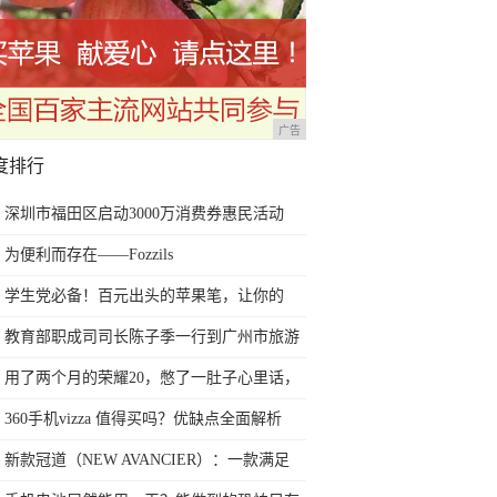
广告
度排行
深圳市福田区启动3000万消费券惠民活动
为便利而存在——Fozzils
学生党必备！百元出头的苹果笔，让你的
iPad成为学习神器
教育部职成司司长陈子季一行到广州市旅游
商务职业学校考察调研
用了两个月的荣耀20，憋了一肚子心里话，
今天终于一吐为快
360手机vizza 值得买吗？优缺点全面解析
新款冠道（NEW AVANCIER）：一款满足