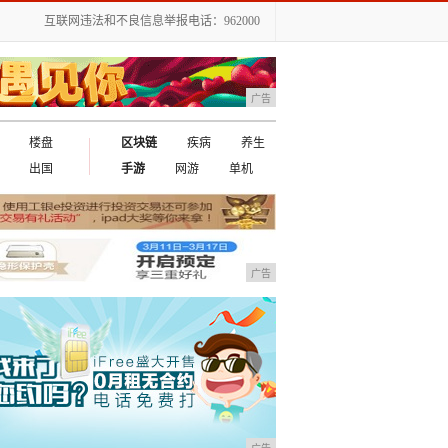
互联网违法和不良信息举报电话：962000
广告
楼盘
区块链
疾病
养生
出国
手游
网游
单机
广告