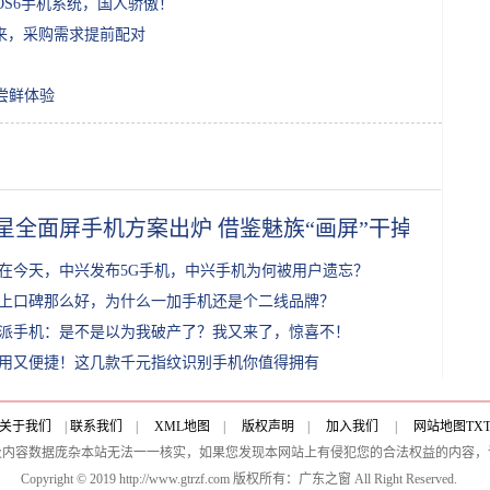
OS6手机系统，国人骄傲！
来，采购需求提前配对
尝鲜体验
星全面屏手机方案出炉 借鉴魅族“画屏”干掉前摄？
在今天，中兴发布5G手机，中兴手机为何被用户遗忘？
上口碑那么好，为什么一加手机还是个二线品牌？
派手机：是不是以为我破产了？我又来了，惊喜不！
用又便捷！这几款千元指纹识别手机你值得拥有
关于我们
|
联系我们
|
XML地图
|
版权声明
|
加入我们
|
网站地图
TX
及内容数据庞杂本站无法一一核实，如果您发现本网站上有侵犯您的合法权益的内容，
Copyright © 2019 http://www.gtrzf.com 版权所有：广东之窗 All Right Reserved.