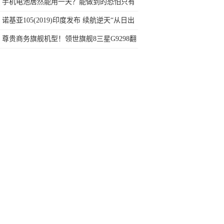
任何苛刻要求的SUV
手机电池居然能用一天？能做到的恐怕只有
红米了！
诺基亚105(2019)印度发布 续航逆天“从日出
打到日落”
尊贵商务旗舰机型！领世旗舰8三星G9298翻
盖手机