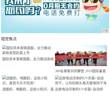
广告
视觉焦点
国际资本青睐国服，全力推动英格
来思赴美上市
300名梯客共同攀登 2019国际垂直
马拉松超级精英赛顺德海骏达中心
站欢乐开跑
选酸奶、喝酸奶，这些小知识，直
这款电动牙刷的UV杀菌+自动烘
到今天才知道！
干，让你的刷头每天都保持干净