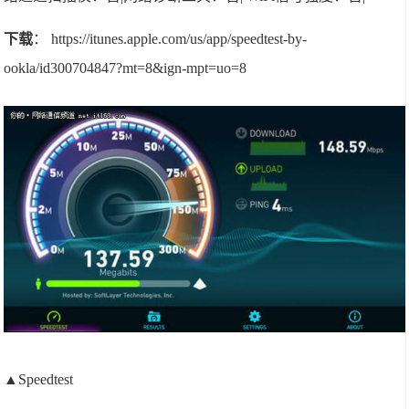
下载
： https://itunes.apple.com/us/app/speedtest-by-
ookla/id300704847?mt=8&ign-mpt=uo=8
▲Speedtest