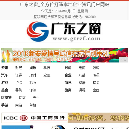
广东之窗_全方位打造本地企业资讯门户网站
今天是：2026年8月6日 星期四
互联网违法和不良信息举报电话：962000
广告
资讯
财经
娱乐
科技
时尚
电商
数码
汽车
证券
理财
宏观
企业
八卦
明星
游戏
护肤
彩妆
商讯
家居
楼盘
美食
导购
评测
微商
课程
出国
区块链
疾病
养生
手游
网游
单机