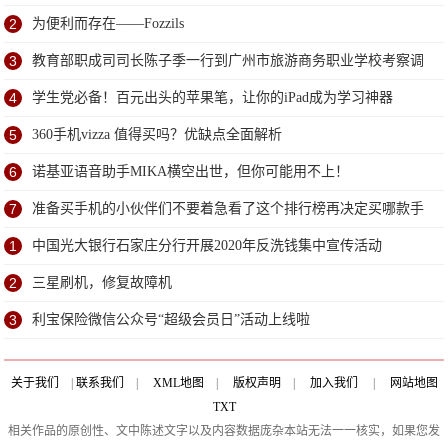
2
为便利而存在——Fozzils
3
教育部职成司司长陈子季一行到广州市旅游商务职业学校考察调
研
4
学生党必备！百元出头的苹果笔，让你的iPad成为学习神器
5
360手机vizza 值得买吗？优缺点全面解析
6
诺基亚语音助手MIKA横空出世，但你可能用不上！
7
准备买手机的小伙伴们不要着急看了这个排行榜再决定买哪款手
机吧
1
中国光大银行石家庄分行开展2020年反洗钱集中宣传活动
2
三星刷机，修复故障机
3
利宝保险微信公众号“超级会员日”活动上线啦
关于我们
|
联系我们
|
XML地图
|
版权声明
|
加入我们
|
网站地图
TXT
相关作品的原创性、文中陈述文字以及内容数据庞杂本站无法一一核实，如果您发