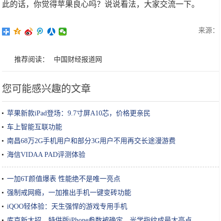
此的话，你觉得苹果良心吗？说说看法，大家交流一下。
来源：
推荐阅读：
中国财经报道网
您可能感兴趣的文章
苹果新款iPad登场：9.7寸屏A10芯，价格更亲民
车上智能互联功能
南昌68万2G手机用户和部分3G用户不用再交长途漫游费
海信VIDAA PAD评测体验
一加6T颜值爆表 性能绝不是唯一亮点
强制戒网瘾，一加推出手机一键变砖功能
iQOO轻体验：天生强悍的游戏专用手机
库克新大招，特供版iPhone参数被确定，光学指纹成最大亮点