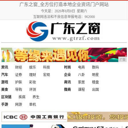
广东之窗_全方位打造本地企业资讯门户网站
今天是：2026年8月8日 星期六
互联网违法和不良信息举报电话：962000
广告
资讯
财经
娱乐
科技
时尚
电商
数码
汽车
证券
理财
宏观
企业
八卦
明星
游戏
护肤
彩妆
商讯
家居
楼盘
美食
导购
评测
微商
课程
出国
区块链
疾病
养生
手游
网游
单机