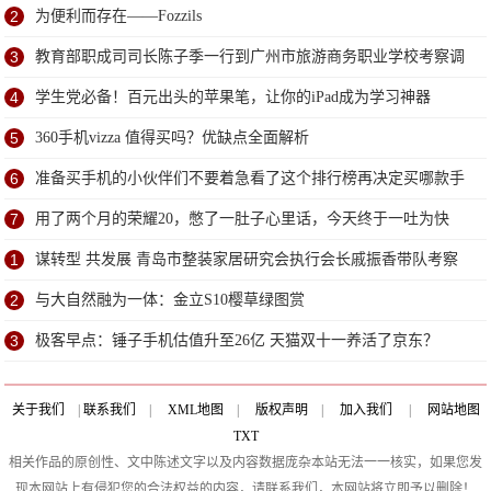
2
为便利而存在——Fozzils
3
教育部职成司司长陈子季一行到广州市旅游商务职业学校考察调
研
4
学生党必备！百元出头的苹果笔，让你的iPad成为学习神器
5
360手机vizza 值得买吗？优缺点全面解析
6
准备买手机的小伙伴们不要着急看了这个排行榜再决定买哪款手
机吧
7
用了两个月的荣耀20，憋了一肚子心里话，今天终于一吐为快
1
谋转型 共发展 青岛市整装家居研究会执行会长戚振香带队考察
福汇家智能家居
2
与大自然融为一体：金立S10樱草绿图赏
3
极客早点：锤子手机估值升至26亿 天猫双十一养活了京东？
关于我们
|
联系我们
|
XML地图
|
版权声明
|
加入我们
|
网站地图
TXT
相关作品的原创性、文中陈述文字以及内容数据庞杂本站无法一一核实，如果您发
现本网站上有侵犯您的合法权益的内容，请联系我们，本网站将立即予以删除！