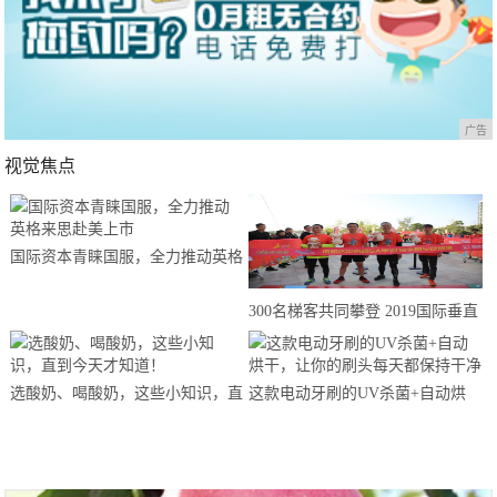
广告
视觉焦点
国际资本青睐国服，全力推动英格
来思赴美上市
300名梯客共同攀登 2019国际垂直
马拉松超级精英赛顺德海骏达中心
站欢乐开跑
选酸奶、喝酸奶，这些小知识，直
这款电动牙刷的UV杀菌+自动烘
到今天才知道！
干，让你的刷头每天都保持干净