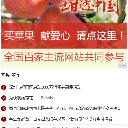
广告
热度排行
1
深圳市福田区启动3000万消费券惠民活动
2
为便利而存在——Fozzils
3
教育部职成司司长陈子季一行到广州市旅游商务职业学校考察调
研
4
学生党必备！百元出头的苹果笔，让你的iPad成为学习神器