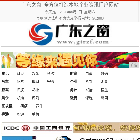
广东之窗_全方位打造本地企业资讯门户网站
今天是：2026年8月8日 星期六
互联网违法和不良信息举报电话：962000
广告
资讯
财经
娱乐
科技
时尚
电商
数码
汽车
证券
理财
宏观
企业
八卦
明星
游戏
护肤
彩妆
商讯
家居
楼盘
美食
导购
评测
微商
课程
出国
区块链
疾病
养生
手游
网游
单机