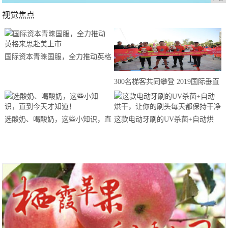
视觉焦点
国际资本青睐国服，全力推动英格
来思赴美上市
300名梯客共同攀登 2019国际垂直
马拉松超级精英赛顺德海骏达中心
站欢乐开跑
选酸奶、喝酸奶，这些小知识，直
这款电动牙刷的UV杀菌+自动烘
到今天才知道！
干，让你的刷头每天都保持干净