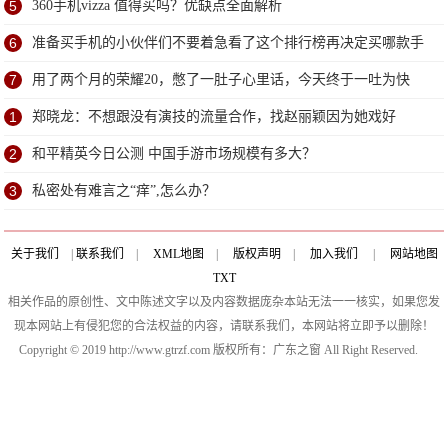
5
360手机vizza 值得买吗？优缺点全面解析
6
准备买手机的小伙伴们不要着急看了这个排行榜再决定买哪款手
机吧
7
用了两个月的荣耀20，憋了一肚子心里话，今天终于一吐为快
1
郑晓龙：不想跟没有演技的流量合作，找赵丽颖因为她戏好
2
和平精英今日公测 中国手游市场规模有多大？
3
私密处有难言之“痒”,怎么办？
关于我们
|
联系我们
|
XML地图
|
版权声明
|
加入我们
|
网站地图
TXT
相关作品的原创性、文中陈述文字以及内容数据庞杂本站无法一一核实，如果您发
现本网站上有侵犯您的合法权益的内容，请联系我们，本网站将立即予以删除！
Copyright © 2019 http://www.gtrzf.com 版权所有：广东之窗 All Right Reserved.