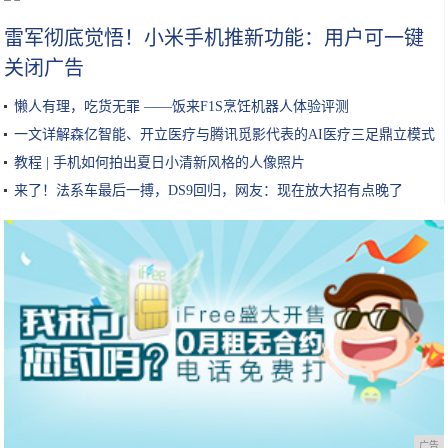
雷军彻底觉悟！小米手机推新功能：用户可一键
关闭广告
懒人有理，吃货无罪 ——饭来F1S烹饪机器人体验评测
一文详解森亿智能、开立医疗与腾讯觅影代表的AI医疗三足鼎立模式
教程 | 手机如何拍出夏日小清新风格的人像照片
来了！法系车最后一搏，DS9回归，网友：现在放大招有点晚了
广告