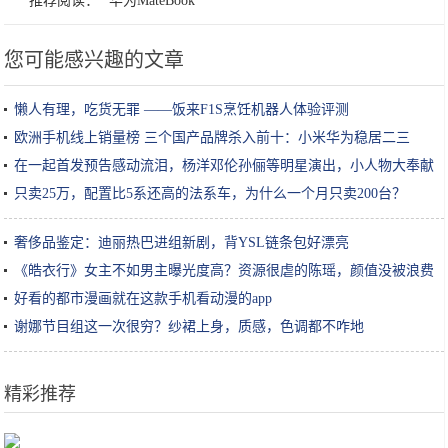
推荐阅读：
华为MateBook
您可能感兴趣的文章
懒人有理，吃货无罪 ——饭来F1S烹饪机器人体验评测
欧洲手机线上销量榜 三个国产品牌杀入前十：小米华为稳居二三
在一起首发预告感动流泪，杨洋邓伦孙俪等明星演出，小人物大奉献
只卖25万，配置比5系还高的法系车，为什么一个月只卖200台？
奢侈品鉴定：迪丽热巴进组新剧，背YSL链条包好漂亮
《皓衣行》女主不如男主曝光度高？资源很虐的陈瑶，颜值没被浪费
好看的都市漫画就在这款手机看动漫的app
谢娜节目组这一次很穷？纱裙上身，质感，色调都不咋地
精彩推荐
女生小知识｜玻尿酸原液/精华怎么用效果最好？