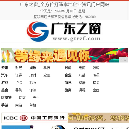
广东之窗_全方位打造本地企业资讯门户网站
今天是：2026年8月10日 星期一
互联网违法和不良信息举报电话：962000
广告
资讯
财经
娱乐
科技
时尚
电商
数码
汽车
证券
理财
宏观
企业
八卦
明星
游戏
护肤
彩妆
商讯
家居
楼盘
美食
导购
评测
微商
课程
出国
区块链
疾病
养生
手游
网游
单机