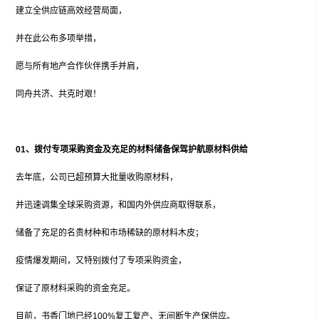
建立全供应链高效经营局面，
并在此公布多项举措，
愿与所有地产合作伙伴携手并肩，
同舟共济、共克时艰！
01、
拨付专项采购资金
及充足的材料储备保驾护航原材料供给
去年底，公司已超预算大批量收购原材料，
并迅速调集全球采购资源，和国内外供应商取得联系，
储备了充足的名贵材种和市场稀缺的原材料木皮；
疫情爆发期间，又特别拨付了专项采购资金，
保证了原材料采购的资金充足。
目前，书香门地已经100%复工复产、无间断生产保供应。