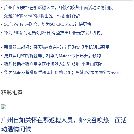
广州自如关怀在鄂返穗人员，虾饺召唤热干面活动温情问候
荣耀20和Redmi X即将出笼！你更看好谁？
5G与Wi-Fi 6+融合，华为5G CPE Pro 2让快更快
华为P40系列定档3月26日 有望推出10倍光学变焦相机
荣耀双11战报：获天猫+京东+苏宁易购安卓手机销量冠军
更具实用性的折叠屏手机华为MateXs今日已开启预约
猎豹移动携猎户星空医疗机器人进驻郑州“小汤山医院”
华为MateXs折叠屏手机国行价格公布；黑鲨3安兔兔跑分突破62万
精彩推荐
加了这几样，炒饭鲜香无比，而且色彩搭配清新也能让孩子食欲大增
广州自如关怀在鄂返穗人员，虾饺召唤热干面活
动温情问候