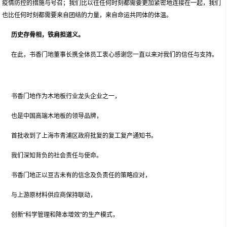
疫情防控的措施与号召；我们比以往任何时刻都需要更加紧密地连接在一起，我们
也比任何时刻都需要来自团结的力量，来自命运共同体的体温。
历史存骨相，铁肩担道义。
在此，书香门地董事长携全体员工衷心感谢您一直以来对我们的信任与支持。
书香门地作为木地板行业龙头企业之一，
也是中国高端木地板的领导品牌，
首批收到了上海市青浦区政府批复的复工复产通知书。
我们深知背负的社会责任与使命。
书香门地正以亘古未有的信念及负责任的策略应对，
与上游原材料供应商保持联动，
创新“科学管理和降本增效”的生产模式，