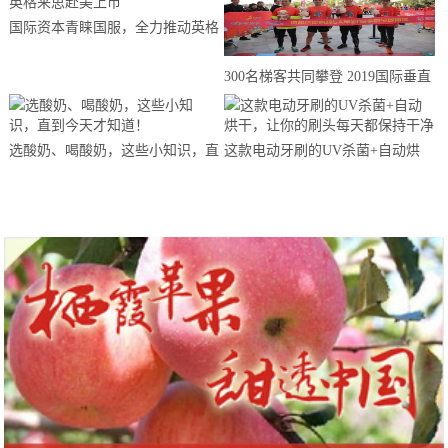
国际资本青睐国服，全力推动英格
来思赴美上市
300名梯客共同攀登 2019国际垂直
马拉松超级精英赛顺德海骏达中心
站欢乐开跑
选酸奶、喝酸奶，这些小知识，直
这款电动牙刷的UV杀菌+自动烘
到今天才知道！
干，让你的刷头每天都保持干净