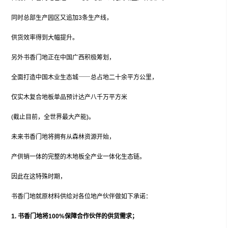
同时总部生产园区又追加3条生产线，
供货效率得到大幅提升。
另外书香门地正在中国广西积极筹划，
全面打造中国木业生态城⸺总占地二十余平方公里，
仅实木复合地板单品预计达产八千万平方米
(截止目前，全世界最大产能)。
未来书香门地将拥有从森林资源开始，
产供销一体的完整的木地板全产业一体化生态链。
因此在这特殊时期，
书香门地就原材料供给对各位地产伙伴做如下承诺：
1. 书香门地将100%保障合作伙伴的供货需求；