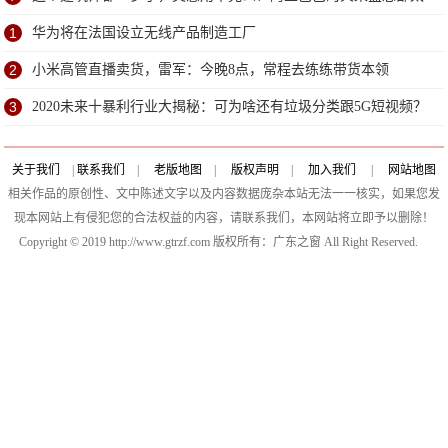
赞了
1
华为将在法国设立无线产品制造工厂
2
小米高管直播卖货，雷军：今晚8点，常程去练练带货本领
3
2020未来十暴利行业大揭秘：可为啥还有垃圾分类跟5G短视频？
关于我们
|
联系我们
|
老版地图
|
版权声明
|
加入我们
|
网站地图
相关作品的原创性、文中陈述文字以及内容数据庞杂本站无法一一核实，如果您发
现本网站上有侵犯您的合法权益的内容，请联系我们，本网站将立即予以删除！
Copyright © 2019 http://www.gtrzf.com 版权所有：广东之窗 All Right Reserved.