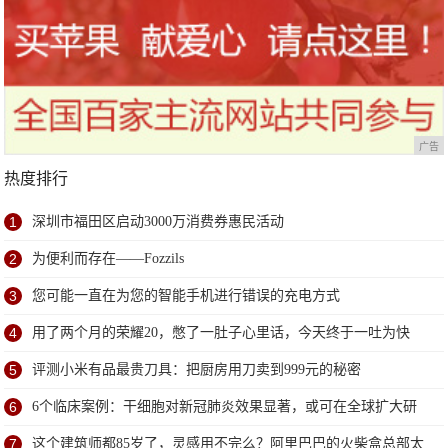
广告
热度排行
1
深圳市福田区启动3000万消费券惠民活动
2
为便利而存在——Fozzils
3
您可能一直在为您的智能手机进行错误的充电方式
4
用了两个月的荣耀20，憋了一肚子心里话，今天终于一吐为快
5
评测小米有品最贵刀具：把厨房用刀卖到999元的秘密
6
6个临床案例：干细胞对新冠肺炎效果显著，或可在全球扩大研
究
7
这个建筑师都85岁了，灵感用不完么？阿里巴巴的火柴盒总部太