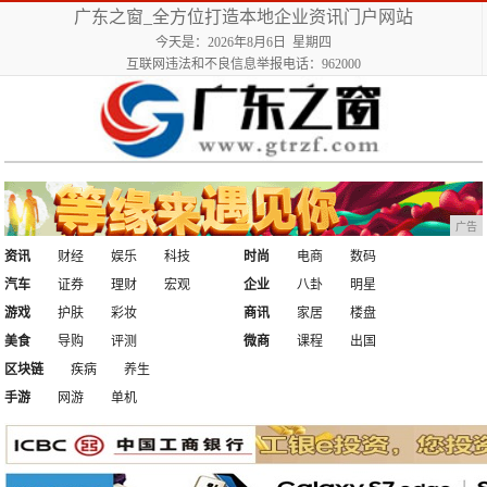
广东之窗_全方位打造本地企业资讯门户网站
今天是：2026年8月6日 星期四
互联网违法和不良信息举报电话：962000
广告
资讯
财经
娱乐
科技
时尚
电商
数码
汽车
证券
理财
宏观
企业
八卦
明星
游戏
护肤
彩妆
商讯
家居
楼盘
美食
导购
评测
微商
课程
出国
区块链
疾病
养生
手游
网游
单机