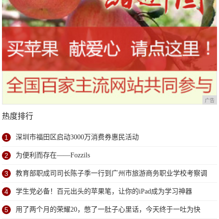
广告
热度排行
1
深圳市福田区启动3000万消费券惠民活动
2
为便利而存在——Fozzils
3
教育部职成司司长陈子季一行到广州市旅游商务职业学校考察调
研
4
学生党必备！百元出头的苹果笔，让你的iPad成为学习神器
5
用了两个月的荣耀20，憋了一肚子心里话，今天终于一吐为快