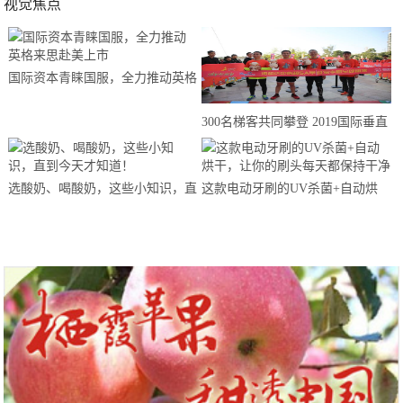
视觉焦点
国际资本青睐国服，全力推动英格
来思赴美上市
300名梯客共同攀登 2019国际垂直
马拉松超级精英赛顺德海骏达中心
站欢乐开跑
选酸奶、喝酸奶，这些小知识，直
这款电动牙刷的UV杀菌+自动烘
到今天才知道！
干，让你的刷头每天都保持干净