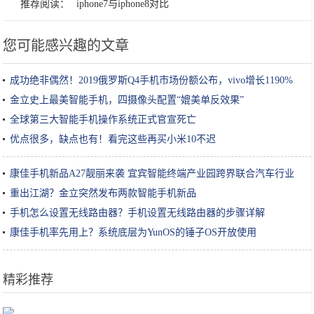
推荐阅读：
iphone7与iphone8对比
您可能感兴趣的文章
成功绝非偶然！2019俄罗斯Q4手机市场份额公布，vivo增长1190%
金立史上最美智能手机，四摄像头配置“媲美单反效果”
全球第三大智能手机操作系统正式官宣死亡
优点很多，缺点也有！看完这些再买小米10不迟
康佳手机新品A27靓丽来袭 宜宾智能终端产业园跨界联合汽车行业
重出江湖？金立突然发布两款智能手机新品
手机怎么设置无线路由器？手机设置无线路由器的步骤详解
康佳手机率先用上？系统底层为YunOS的锤子OS开放使用
精彩推荐
鸡蛋别再炒着吃，这个做法吃起来没够，招待客人个个说好