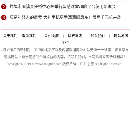
的！
2
蚌埠市固镇县任桥中心校举行智慧课堂超脑平台使用培训会
3
都是年轻人的最爱 大神手机牵手滴滴顺风车！最强千元机来袭
关于我们
|
联系我们
|
XML地图
|
版权声明
|
加入我们
|
网站地图
TXT
相关作品的原创性、文中陈述文字以及内容数据庞杂本站无法一一核实，如果您发
现本网站上有侵犯您的合法权益的内容，请联系我们，本网站将立即予以删除！
Copyright © 2019 http://www.gtrzf.com 版权所有：广东之窗 All Right Reserved.