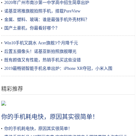
2020年广州市南沙第一中学高中招生简章出炉
诺基亚将推旗舰拍照手机，搭载PureView
金属、塑料、玻璃：谁是最强手机外壳材料？
国产土豪机，你最看好哪个？
Win10手机又跳水 Acer旗舰3个月降千元
后置五摄像头！诺基亚新拍照旗舰曝光
既有颜值又有性能，热销手机买这些没错
2019最畅销智能手机名单出炉：iPhone XR夺冠，小米入围
精彩推荐
女性护肤的常识干货，你做正确了几条呢？收藏丨教你做个精致女孩
你的手机耗电快，原因其实很简单！
你的手机耗电快，原因其实很简单！