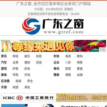
广东之窗_全方位打造本地企业资讯门户网站
今天是：2026年8月6日 星期四
互联网违法和不良信息举报电话：962000
广告
资讯
财经
娱乐
科技
时尚
电商
数码
汽车
证券
理财
宏观
企业
八卦
明星
游戏
护肤
彩妆
商讯
家居
楼盘
美食
导购
评测
微商
课程
出国
区块链
疾病
养生
手游
网游
单机