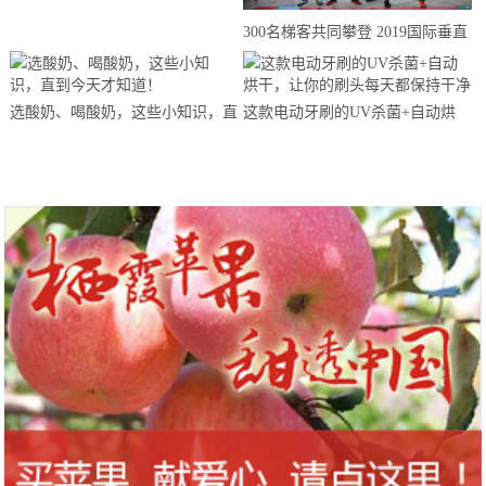
来思赴美上市
300名梯客共同攀登 2019国际垂直
马拉松超级精英赛顺德海骏达中心
站欢乐开跑
选酸奶、喝酸奶，这些小知识，直
这款电动牙刷的UV杀菌+自动烘
到今天才知道！
干，让你的刷头每天都保持干净