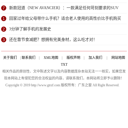
7
新款冠道（NEW AVANCIER）：一款满足任何苛刻要求的SUV
1
回家过年给父母带什么手机？适合老人使用的高性价比手机购买
建议
2
3分钟了解手机的发展史
3
还在靠节食减肥？想拥有完美身材，这么吃才对！
关于我们
|
联系我们
|
XML地图
|
版权声明
|
加入我们
|
网站地图
TXT
相关作品的原创性、文中陈述文字以及内容数据庞杂本站无法一一核实，如果您发
现本网站上有侵犯您的合法权益的内容，请联系我们，本网站将立即予以删除！
Copyright © 2019 http://www.gtrzf.com 版权所有：广东之窗 All Right Reserved.