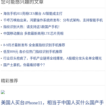
您可能感兴趣的文章
海信手机H11亮相CES展台 AI智能成主打
千呼万唤始出来，鸿蒙操作系统终发布：分布式架构、支持智能手机
的多终端OS
指纹识别大热：请支持这5款国产手机！
中国移动展台 多款最新商用LTE芯片亮相
8-9月才最新发布 全金属指纹识别手机推荐
低至899元 各价位热门指纹识别手机推荐
行业巨头抢疯了，手机产业链将全线爆发，A股细分龙头名单全曝光
国产土豪机，你最看好哪个？
精彩推荐
长得像红薯的“雪莲果”你吃过么 现在品尝正当时
美国人买台iPhone11，相当于中国人买什么国产手