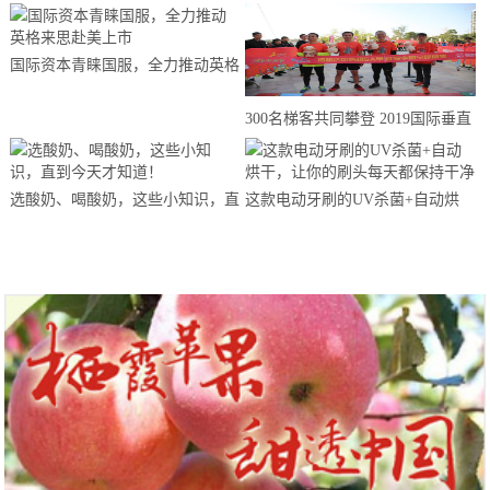
国际资本青睐国服，全力推动英格
来思赴美上市
300名梯客共同攀登 2019国际垂直
马拉松超级精英赛顺德海骏达中心
站欢乐开跑
选酸奶、喝酸奶，这些小知识，直
这款电动牙刷的UV杀菌+自动烘
到今天才知道！
干，让你的刷头每天都保持干净