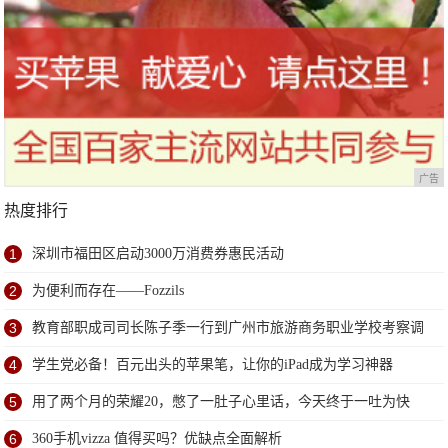
广告
热度排行
1
深圳市福田区启动3000万消费券惠民活动
2
为便利而存在——Fozzils
3
教育部职成司司长陈子季一行到广州市旅游商务职业学校考察调
研
4
学生党必备！百元出头的苹果笔，让你的iPad成为学习神器
5
用了两个月的荣耀20，憋了一肚子心里话，今天终于一吐为快
6
360手机vizza 值得买吗？优缺点全面解析