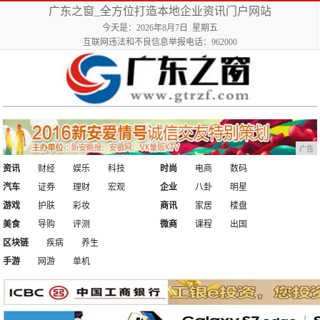
广东之窗_全方位打造本地企业资讯门户网站
今天是：2026年8月7日 星期五
互联网违法和不良信息举报电话：962000
广告
资讯
财经
娱乐
科技
时尚
电商
数码
汽车
证券
理财
宏观
企业
八卦
明星
游戏
护肤
彩妆
商讯
家居
楼盘
美食
导购
评测
微商
课程
出国
区块链
疾病
养生
手游
网游
单机