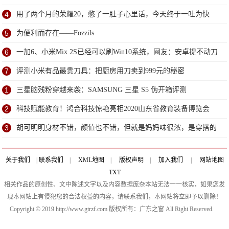
研
4
用了两个月的荣耀20，憋了一肚子心里话，今天终于一吐为快
5
为便利而存在——Fozzils
6
一加6、小米Mix 2S已经可以刷Win10系统，网友：安卓提不动刀
了？
7
评测小米有品最贵刀具：把厨房用刀卖到999元的秘密
1
三星脑残粉穿越来袭：SAMSUNG 三星 S5 伪开箱评测
2
科技赋能教育！鸿合科技惊艳亮相2020山东省教育装备博览会
3
胡可明明身材不错，颜值也不错，但就是妈妈味很浓，是穿搭的
问题
关于我们
|
联系我们
|
XML地图
|
版权声明
|
加入我们
|
网站地图
TXT
相关作品的原创性、文中陈述文字以及内容数据庞杂本站无法一一核实，如果您发
现本网站上有侵犯您的合法权益的内容，请联系我们，本网站将立即予以删除！
Copyright © 2019 http://www.gtrzf.com 版权所有：广东之窗 All Right Reserved.