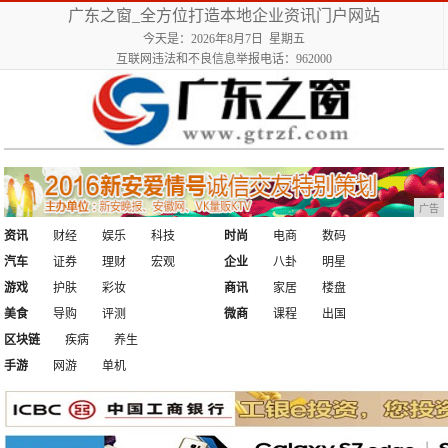
广东之窗_全方位打造本地企业资讯门户网站
今天是：2026年8月7日 星期五
互联网违法和不良信息举报电话：962000
广告
资讯
财经
娱乐
科技
时尚
电商
数码
汽车
证券
理财
宏观
企业
八卦
明星
游戏
护肤
彩妆
商讯
家居
楼盘
美食
导购
评测
微商
课程
出国
区块链
疾病
养生
手游
网游
单机