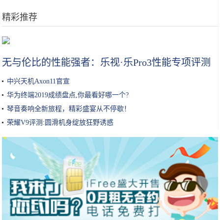
精彩推荐
青千万:现流行的潮色调配方法，美发培训学校分享。
无与伦比的性能强者：乐视·乐Pro3性能专项评测
中兴天机Axon11官宣
华为终端2019成绩盘点,你最看好哪一个?
琴音奏响全新旅程，精彩盛宴从不停歇！
荣耀V9评测:圆滑机身绽放狂野诱惑