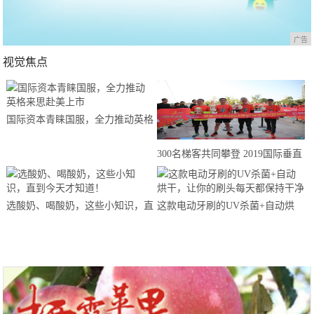
广告
视觉焦点
国际资本青睐国服，全力推动英格
来思赴美上市
300名梯客共同攀登 2019国际垂直
马拉松超级精英赛顺德海骏达中心
站欢乐开跑
选酸奶、喝酸奶，这些小知识，直
这款电动牙刷的UV杀菌+自动烘
到今天才知道！
干，让你的刷头每天都保持干净