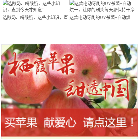
马拉松超级精英赛顺德海骏达中心
站欢乐开跑
选酸奶、喝酸奶，这些小知识，直
这款电动牙刷的UV杀菌+自动烘
到今天才知道！
干，让你的刷头每天都保持干净