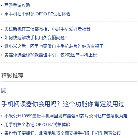
西游手游攻略
用手机拍个游记 OPPO R7试拍体验
天语新机在工信部亮相：小屏手机爱好者福音
如何快速解决手机用久变慢问题?
继小米之后，阿里也要做自主手机芯片？魅族有福了
美媒评选全球20款最佳手机，仅2款国产手机上榜
精彩推荐
换头不如染发！“妈见打”发色太太太太美了
手机阅读器你会用吗？这个功能你肯定没用过
小米公开19999最贵手机阿里发布最强AI芯片公司让广告法很为难
用手机拍个游记 OPPO R7试拍体验
果粉看了要抓狂，北京地铁将全面支持手机刷卡机型列表公布