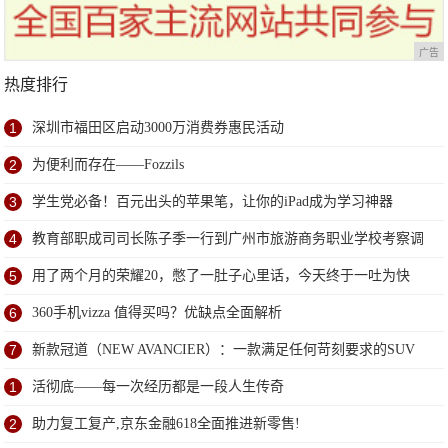
广告
热度排行
1
深圳市福田区启动3000万消费券惠民活动
2
为便利而存在——Fozzils
3
学生党必备！百元出头的苹果笔，让你的iPad成为学习神器
4
教育部职成司司长陈子季一行到广州市旅游商务职业学校考察调
研
5
用了两个月的荣耀20，憋了一肚子心里话，今天终于一吐为快
6
360手机vizza 值得买吗？优缺点全面解析
7
新款冠道（NEW AVANCIER）：一款满足任何苛刻要求的SUV
1
活彻底——每一次经历都是一段人生传奇
2
助力复工复产,京东金融618全面推进新零售!