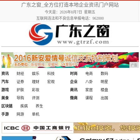
广东之窗_全方位打造本地企业资讯门户网站
今天是：2026年8月7日 星期五
互联网违法和不良信息举报电话：962000
广告
资讯
财经
娱乐
科技
时尚
电商
数码
汽车
证券
理财
宏观
企业
八卦
明星
游戏
护肤
彩妆
商讯
家居
楼盘
美食
导购
评测
微商
课程
出国
区块链
疾病
养生
手游
网游
单机