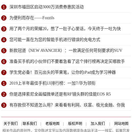
1
深圳市福田区启动3000万消费券惠民活动
2
为便利而存在——Fozzils
3
用了两个月的荣耀20，憋了一肚子心里话，今天终于一吐为快
4
您可能一直在为您的智能手机进行错误的充电方式
5
新款冠道（NEW AVANCIER）：一款满足任何苛刻要求的SUV
6
准备买手机的小伙伴们不要着急看了这个排行榜再决定买哪款手
机吧
7
学生党必备！百元出头的苹果笔，让你的iPad成为学习神器
1
2019上半年最佳手机UI排行榜：一加7/华为领衔
2
你是选择索尼全画幅微单还是有RF镜头群的佳能EOS R5
3
有存款但不知道怎么用？来看看有利网、玖富、极光金融、你我
贷
关于我们
|
联系我们
|
老版地图
|
版权声明
|
加入我们
|
网站地图
相关作品的原创性、文中陈述文字以及内容数据庞杂本站无法一一核实，如果您发