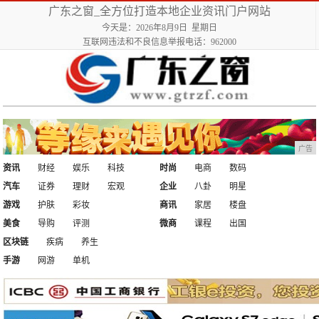
广东之窗_全方位打造本地企业资讯门户网站
今天是：2026年8月9日 星期日
互联网违法和不良信息举报电话：962000
广告
资讯
财经
娱乐
科技
时尚
电商
数码
汽车
证券
理财
宏观
企业
八卦
明星
游戏
护肤
彩妆
商讯
家居
楼盘
美食
导购
评测
微商
课程
出国
区块链
疾病
养生
手游
网游
单机