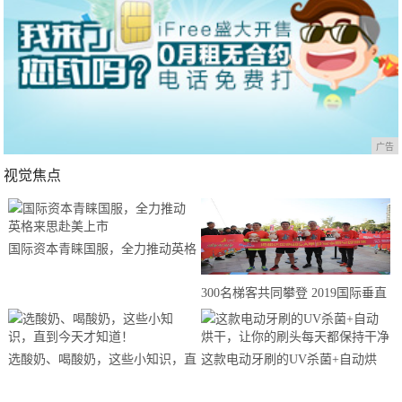
广告
视觉焦点
国际资本青睐国服，全力推动英格
来思赴美上市
300名梯客共同攀登 2019国际垂直
马拉松超级精英赛顺德海骏达中心
站欢乐开跑
选酸奶、喝酸奶，这些小知识，直
这款电动牙刷的UV杀菌+自动烘
到今天才知道！
干，让你的刷头每天都保持干净