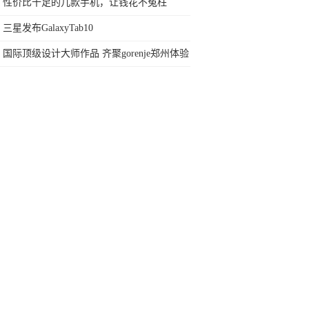
网友：安卓提不动刀了？
性价比十足的几款手机，让钱花不冤枉
三星发布GalaxyTab10
国际顶级设计大师作品 齐聚gorenje郑州体验
店