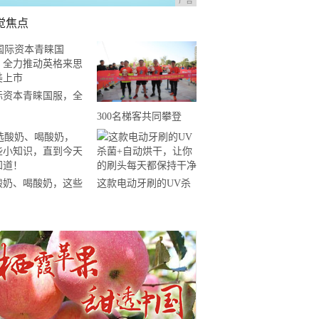
广告
觉焦点
际资本青睐国服，全
推动英格来思赴美上
300名梯客共同攀登
2019国际垂直马拉松超
级精英赛顺德海骏达中
心站欢乐开跑
酸奶、喝酸奶，这些
这款电动牙刷的UV杀
知识，直到今天才知
菌+自动烘干，让你的
！
刷头每天都保持干净