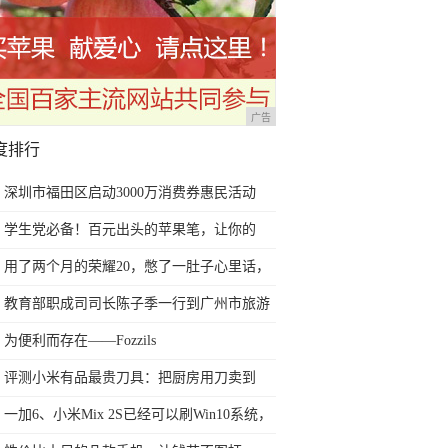
广告
度排行
深圳市福田区启动3000万消费券惠民活动
学生党必备！百元出头的苹果笔，让你的
iPad成为学习神器
用了两个月的荣耀20，憋了一肚子心里话，
今天终于一吐为快
教育部职成司司长陈子季一行到广州市旅游
商务职业学校考察调研
为便利而存在——Fozzils
评测小米有品最贵刀具：把厨房用刀卖到
999元的秘密
一加6、小米Mix 2S已经可以刷Win10系统，