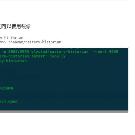
们可以使用镜像
y-historian
999 bhaavan/battery-historian