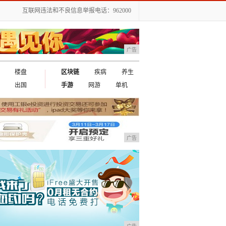
互联网违法和不良信息举报电话：962000
广告
楼盘
区块链
疾病
养生
出国
手游
网游
单机
广告