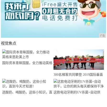
广告
视觉焦点
国际资本青睐国服，全力推动英格
来思赴美上市
300名梯客共同攀登 2019国际垂直
马拉松超级精英赛顺德海骏达中心
站欢乐开跑
选酸奶、喝酸奶，这些小知识，直
这款电动牙刷的UV杀菌+自动烘
到今天才知道！
干，让你的刷头每天都保持干净