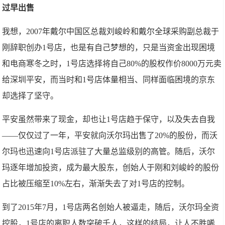
过早出售
我想，2007年戴尔中国区总裁刘峻岭和戴尔全球采购副总裁于
刚辞职创办1号店，也是有自己梦想的，只是当资金出现困境
和电商寒冬之时，1号店选择将自己80%的股权作价8000万元卖
给深圳平安，而当时和1号店体量相当、同样面临困境的京东
却选择了坚守。
平安虽然带来了现金，却也让1号店趋于保守，以及失去自我
——仅仅过了一年，平安就向沃尔玛出售了20%的股份，而沃
尔玛也迅速向1号店派驻了大量总监级别的高管。随后，沃尔
玛逐年增加投资，成为最大股东，创始人于刚和刘峻岭的股份
占比被压缩至10%左右，渐渐失去了对1号店的控制。
到了2015年7月，1号店两名创始人被逼走，随后，沃尔玛全资
控股，1号店的离职人数突破千人，这样的结局，让人不胜唏