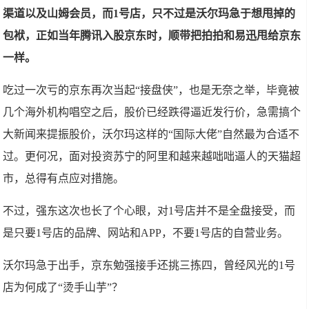
渠道以及山姆会员，而1号店，只不过是沃尔玛急于想甩掉的
包袱，正如当年腾讯入股京东时，顺带把拍拍和易迅甩给京东
一样。
吃过一次亏的京东再次当起“接盘侠”，也是无奈之举，毕竟被
几个海外机构唱空之后，股价已经跌得逼近发行价，急需搞个
大新闻来提振股价，沃尔玛这样的“国际大佬”自然最为合适不
过。更何况，面对投资苏宁的阿里和越来越咄咄逼人的天猫超
市，总得有点应对措施。
不过，强东这次也长了个心眼，对1号店并不是全盘接受，而
是只要1号店的品牌、网站和APP，不要1号店的自营业务。
沃尔玛急于出手，京东勉强接手还挑三拣四，曾经风光的1号
店为何成了“烫手山芋”？