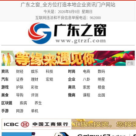
广东之窗_全方位打造本地企业资讯门户网站
今天是：2026年8月9日 星期日
互联网违法和不良信息举报电话：962000
广告
资讯
财经
娱乐
科技
时尚
电商
数码
汽车
证券
理财
宏观
企业
八卦
明星
游戏
护肤
彩妆
商讯
家居
楼盘
美食
导购
评测
微商
课程
出国
区块链
疾病
养生
手游
网游
单机