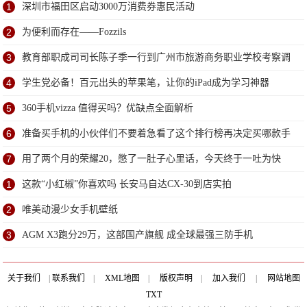
1
深圳市福田区启动3000万消费券惠民活动
2
为便利而存在——Fozzils
3
教育部职成司司长陈子季一行到广州市旅游商务职业学校考察调
研
4
学生党必备！百元出头的苹果笔，让你的iPad成为学习神器
5
360手机vizza 值得买吗？优缺点全面解析
6
准备买手机的小伙伴们不要着急看了这个排行榜再决定买哪款手
机吧
7
用了两个月的荣耀20，憋了一肚子心里话，今天终于一吐为快
1
这款“小红椒”你喜欢吗 长安马自达CX-30到店实拍
2
唯美动漫少女手机壁纸
3
AGM X3跑分29万，这部国产旗舰 成全球最强三防手机
关于我们
|
联系我们
|
XML地图
|
版权声明
|
加入我们
|
网站地图
TXT