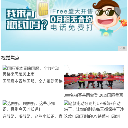
广告
视觉焦点
国际资本青睐国服，全力推动英格
来思赴美上市
300名梯客共同攀登 2019国际垂直
马拉松超级精英赛顺德海骏达中心
站欢乐开跑
选酸奶、喝酸奶，这些小知识，直
这款电动牙刷的UV杀菌+自动烘
到今天才知道！
干，让你的刷头每天都保持干净