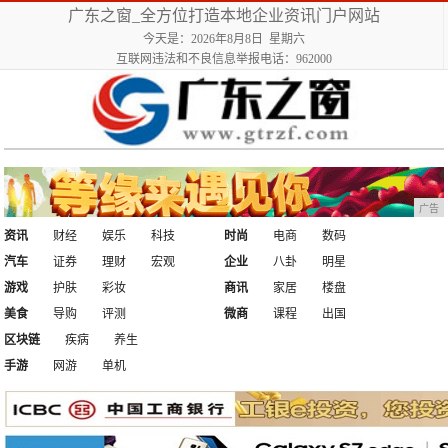
广东之窗_全方位打造本地企业资讯门户网站
今天是：2026年8月8日 星期六
互联网违法和不良信息举报电话：962000
广告
资讯
财经
娱乐
科技
时尚
电商
数码
汽车
证券
理财
宏观
企业
八卦
明星
游戏
护肤
彩妆
商讯
家居
楼盘
美食
导购
评测
微商
课程
出国
区块链
疾病
养生
手游
网游
单机