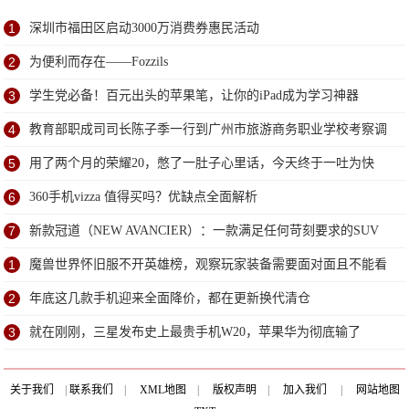
1
深圳市福田区启动3000万消费券惠民活动
2
为便利而存在——Fozzils
3
学生党必备！百元出头的苹果笔，让你的iPad成为学习神器
4
教育部职成司司长陈子季一行到广州市旅游商务职业学校考察调
研
5
用了两个月的荣耀20，憋了一肚子心里话，今天终于一吐为快
6
360手机vizza 值得买吗？优缺点全面解析
7
新款冠道（NEW AVANCIER）：一款满足任何苛刻要求的SUV
1
魔兽世界怀旧服不开英雄榜，观察玩家装备需要面对面且不能看
天赋
2
年底这几款手机迎来全面降价，都在更新换代清仓
3
就在刚刚，三星发布史上最贵手机W20，苹果华为彻底输了
关于我们
|
联系我们
|
XML地图
|
版权声明
|
加入我们
|
网站地图