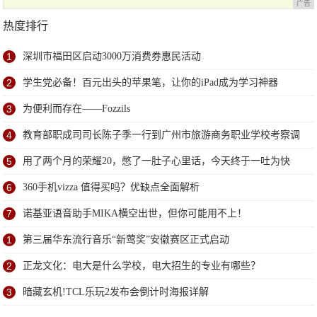
广告
热度排行
1
深圳市福田区启动3000万消费券惠民活动
2
学生党必备！百元出头的苹果笔，让你的iPad成为学习神器
3
为便利而存在——Fozzils
4
教育部职成司司长陈子季一行到广州市旅游商务职业学校考察调
研
5
用了两个月的荣耀20，憋了一肚子心里话，今天终于一吐为快
6
360手机vizza 值得买吗？优缺点全面解析
7
诺基亚语音助手MIKA横空出世，但你可能用不上！
1
第三届华东流行音乐“新莺奖”安徽赛区正式启动
2
正龙文化：电大是什么学校，电大招生的专业有哪些？
3
暗藏玄机!TCL乐玩2发布会倒计时海报详解