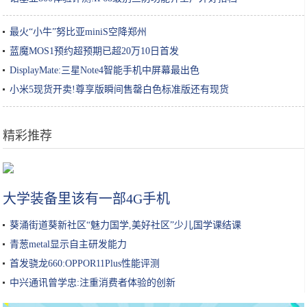
最火“小牛”努比亚miniS空降郑州
蓝魔MOS1预约超预期已超20万10日首发
DisplayMate:三星Note4智能手机中屏幕最出色
小米5现货开卖!尊享版瞬间售罄白色标准版还有现货
精彩推荐
豆腐这样做太香了，一周吃4次不嫌多，比吃肉还解馋，孩子超爱吃
大学装备里该有一部4G手机
葵涌街道葵新社区“魅力国学,美好社区”少儿国学课结课
青葱metal显示自主研发能力
首发骁龙660:OPPOR11Plus性能评测
中兴通讯曾学忠:注重消费者体验的创新