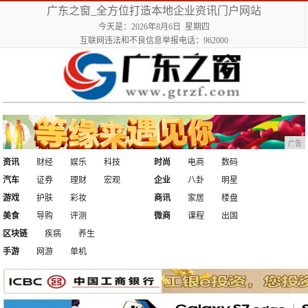
广东之窗_全方位打造本地企业资讯门户网站
今天是：2026年8月6日 星期四
互联网违法和不良信息举报电话：962000
广告
资讯
财经
娱乐
科技
时尚
电商
数码
汽车
证券
理财
宏观
企业
八卦
明星
游戏
护肤
彩妆
商讯
家居
楼盘
美食
导购
评测
微商
课程
出国
区块链
疾病
养生
手游
网游
单机