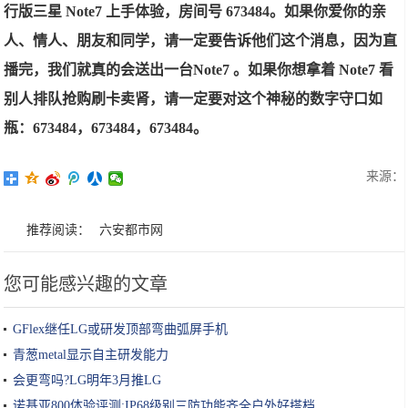
行版三星 Note7 上手体验，房间号 673484。如果你爱你的亲
人、情人、朋友和同学，请一定要告诉他们这个消息，因为直
播完，我们就真的会送出一台Note7 。如果你想拿着 Note7 看
别人排队抢购刷卡卖肾，请一定要对这个神秘的数字守口如
瓶：
673484，
673484，
673484。
来源：
推荐阅读：
六安都市网
您可能感兴趣的文章
GFlex继任LG或研发顶部弯曲弧屏手机
青葱metal显示自主研发能力
会更弯吗?LG明年3月推LG
诺基亚800体验评测:IP68级别三防功能齐全户外好搭档