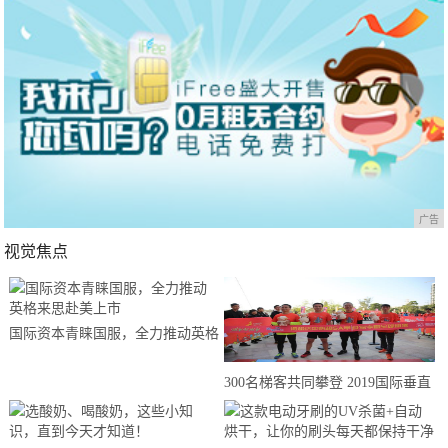
广告
视觉焦点
国际资本青睐国服，全力推动英格
来思赴美上市
300名梯客共同攀登 2019国际垂直
马拉松超级精英赛顺德海骏达中心
站欢乐开跑