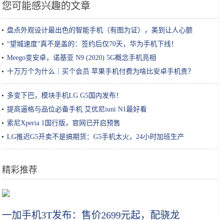
您可能感兴趣的文章
盘点外观设计最出色的智能手机（有图为证），美到让人心颤
“望城速度”真不是盖的：签约后仅70天，华为手机下线！
Meego变安卓，诺基亚 N9 (2020) 5G概念手机亮相
十万万个为什么｜买个会员 苹果手机付费为啥比安卓手机贵？
多变下巴，模块手机LG G5国内发布！
提高逼格与品位必备手机 艾优尼iuni N1最好看
索尼Xperia 1国行版，官网已开启预售
LG推迟G5开卖不是搞期货：G5手机太火，24小时加班生产
精彩推荐
在打游戏上，老师和大学生隔了六十个代沟
一加手机3T发布：售价2699元起，配骁龙