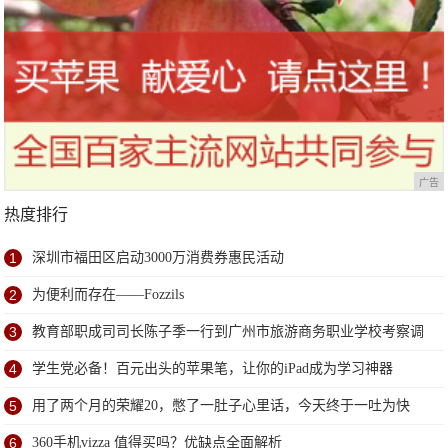
广告
热度排行
1
深圳市福田区启动3000万消费券惠民活动
2
为便利而存在——Fozzils
3
教育部职成司司长陈子季一行到广州市旅游商务职业学校考察调
研
4
学生党必备！百元出头的苹果笔，让你的iPad成为学习神器
5
用了两个月的荣耀20，憋了一肚子心里话，今天终于一吐为快
6
360手机vizza 值得买吗？优缺点全面解析