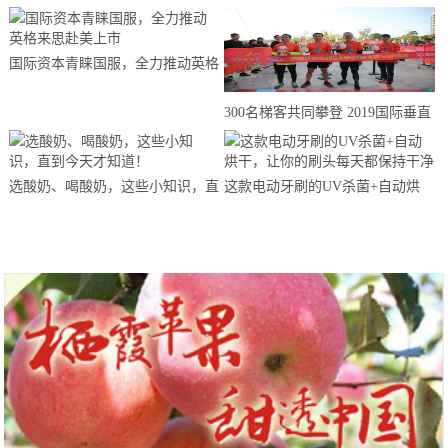
国际资本青睐国服，全力推动英格
来思赴美上市
300名梯客共同攀登 2019国际垂直
马拉松超级精英赛顺德海骏达中心
站欢乐开跑
选酸奶、喝酸奶，这些小知识，直
这款电动牙刷的UV杀菌+自动烘
到今天才知道！
干，让你的刷头每天都保持干净