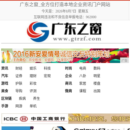
广东之窗_全方位打造本地企业资讯门户网站
今天是：2026年8月7日 星期五
互联网违法和不良信息举报电话：962000
广告
资讯
财经
娱乐
科技
时尚
电商
数码
汽车
证券
理财
宏观
企业
八卦
明星
游戏
护肤
彩妆
商讯
家居
楼盘
美食
导购
评测
微商
课程
出国
区块链
疾病
养生
手游
网游
单机