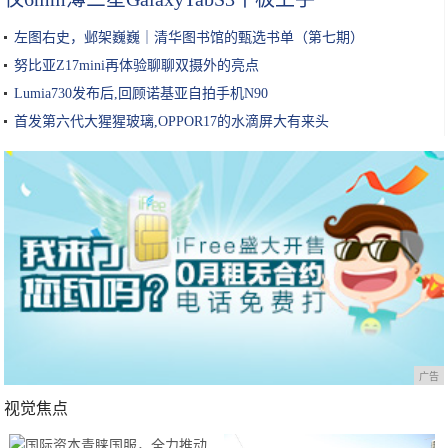
左图右史，邺架巍巍｜清华图书馆的甄选书单（第七期）
努比亚Z17mini再体验聊聊双摄外的亮点
Lumia730发布后,回顾诺基亚自拍手机N90
首发第六代大猩猩玻璃,OPPOR17的水滴屏大有来头
广告
视觉焦点