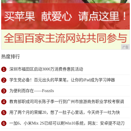
广告
热度排行
1
深圳市福田区启动3000万消费券惠民活动
2
学生党必备！百元出头的苹果笔，让你的iPad成为学习神器
3
为便利而存在——Fozzils
4
教育部职成司司长陈子季一行到广州市旅游商务职业学校考察调
研
5
用了两个月的荣耀20，憋了一肚子心里话，今天终于一吐为快
6
一加6、小米Mix 2S已经可以刷Win10系统，网友：安卓提不动刀