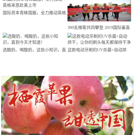
国际资本青睐国服，全力推动英格
来思赴美上市
300名梯客共同攀登 2019国际垂直
马拉松超级精英赛顺德海骏达中心
站欢乐开跑
选酸奶、喝酸奶，这些小知识，直
这款电动牙刷的UV杀菌+自动烘
到今天才知道！
干，让你的刷头每天都保持干净