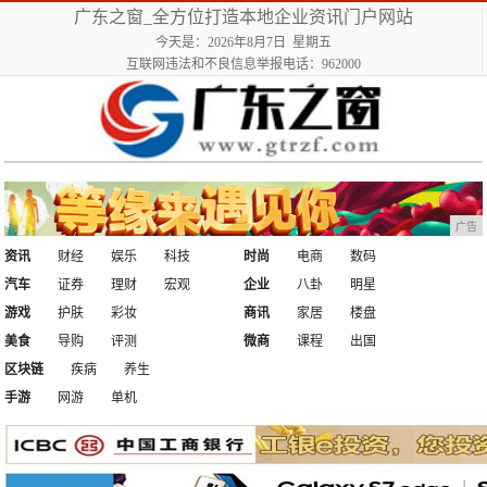
广东之窗_全方位打造本地企业资讯门户网站
今天是：2026年8月7日 星期五
互联网违法和不良信息举报电话：962000
广告
资讯
财经
娱乐
科技
时尚
电商
数码
汽车
证券
理财
宏观
企业
八卦
明星
游戏
护肤
彩妆
商讯
家居
楼盘
美食
导购
评测
微商
课程
出国
区块链
疾病
养生
手游
网游
单机