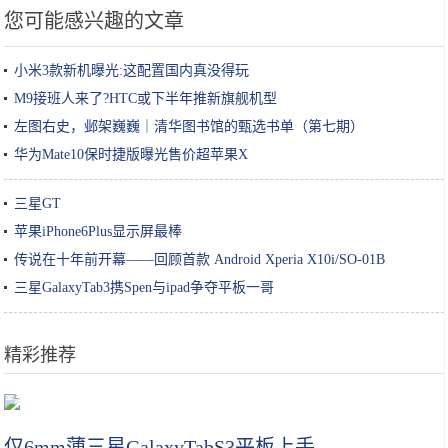
您可能感兴趣的文章
小米3款新机曝光:这配置国内真没得玩
M9接班人来了?HTC或下半年推新旗舰机型
左图右史，邺架巍巍｜清华图书馆的甄选书单（第七期）
华为Mate10保时捷版曝光售价超苹果X
三星GT
苹果iPhone6Plus显示屏最棒
传说在十年前开幕——回顾首款 Android Xperia X10i/SO-01B
三星GalaxyTab3携Spen与ipad争夺平板一哥
精彩推荐
女性护肤的常识干货，你做正确了几条呢？收藏丨教你做个精致女孩
仅6mm薄三星GalaxyTabS3平板上手