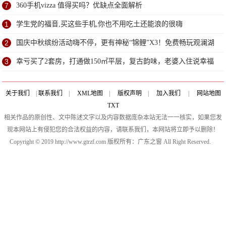
了？
7
360手机vizza 值得买吗？优缺点全面解析
1
学生党的福音,买这些手机,你也不用吃土还能浪的很嗨
2
国庆中秋缤纷活动嗨不停，更有神秘“锦鲤”X3！免费畅玩观澜湖
就等你
3
幸亏买了2套房，打通做150㎡平层，复古韵味，老婆入住说幸福
关于我们
|
联系我们
|
XML地图
|
版权声明
|
加入我们
|
网站地图
TXT
相关作品的原创性、文中陈述文字以及内容数据庞杂本站无法一一核实，如果您发
现本网站上有侵犯您的合法权益的内容，请联系我们，本网站将立即予以删除！
Copyright © 2019 http://www.gtrzf.com 版权所有：广东之窗 All Right Reserved.