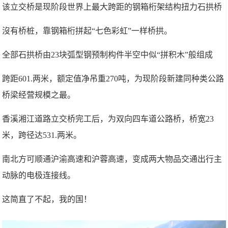
该立交桥是现阶段世界上最大跨距的钢箱桁架结构扭力石拱桥
沒有桥桩，靠钢箱桁拼起“七色彩虹”一样桥拱。
全部石拱桥由23块弧型钢预制构件半空中似“拼积木”般组成
跨距601.两米，额定值净吊重270吨，为现阶段新建同种类公路
桥梁经营规模之最。
香溪湘江道路立交桥完工后，为双向四车道公路桥，桥宽23
米，跨径达531.两米。
南北方可顺通沪渝高速和沪蓉高速，变成两大物品交通出行主
动脉的电极连接线。
这简直了不起，我的国！