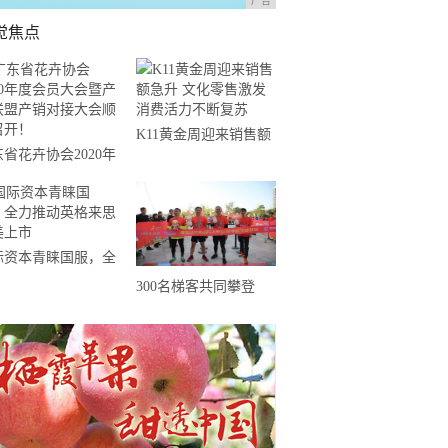
广告
觉焦点
K11黄金周迎来销售额
省花卉协会2020年
急升 文化零售激发消
会员大会暨产业联盟
费活力不断复苏
销对接大会顺利召
！
际资本青睐国服，全
推动英格来思赴美上
300名梯客共同攀登
2019国际垂直马拉松超
级精英赛顺德海骏达中
心站欢乐开跑