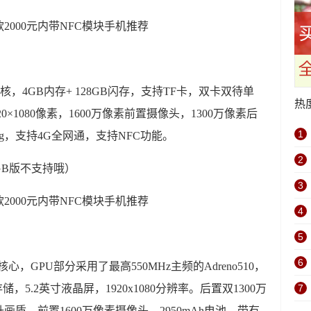
8核，4GB内存+ 128GB闪存，支持TF卡，双卡双待单
热
0×1080像素，1600万像素前置摄像头，1300万像素后
1
8g，支持4G全网通，支持NFC功能。
2
GB版不支持哦）
3
4
5
6
8核心，GPU部分采用了最高550MHz主频的Adreno510，
储，5.2英寸液晶屏，1920x1080分辨率。后置双1300万
7
质，前置1600万像素摄像头，2950mAh电池，带有