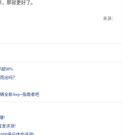
来，那就更好了。
来源：
超98%
而出吗？
全新Jeep+指南者吧
爆!
首发评测!
09用户体验评测!