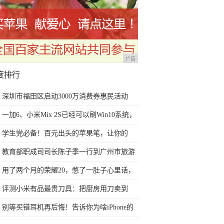
广告
度排行
深圳市福田区启动3000万消费券惠民活动
一加6、小米Mix 2S已经可以刷Win10系统，
网友：安卓提不动刀了？
学生党必备！百元出头的苹果笔，让你的
iPad成为学习神器
教育部职成司司长陈子季一行到广州市旅游
商务职业学校考察调研
用了两个月的荣耀20，憋了一肚子心里话，
今天终于一吐为快
评测小米有品最贵刀具：把厨房用刀卖到
999元的秘密
别等买错耳机再后悔！告诉你为啥iPhone的