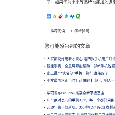
了。如果华为小米等品牌也能加入进
推荐阅读：
中国经贸网
您可能感兴趣的文章
大家都说好用着才安心 这四款手机用户好评
智能手机：全息屏幕能帮助一部新手机脱颖
史上最严“实名制”手机卡执行 直接废了
小排量国六正当时！赶快跟上流行，购入一辆
华硕发布PadFone2搭载全新平板基座
10个绝对良心的手机APP，每一个都好用到
2019年第一款新机，360手机N7 Pro红衣版
开合之间尽显魅力-翻盖性能强机金立天鉴W9