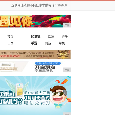
互联网违法和不良信息举报电话：962000
广告
楼盘
区块链
疾病
养生
出国
手游
网游
单机
广告