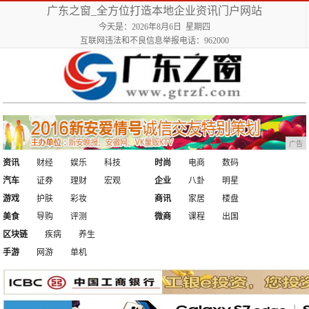
广东之窗_全方位打造本地企业资讯门户网站
今天是：2026年8月6日 星期四
互联网违法和不良信息举报电话：962000
广告
资讯
财经
娱乐
科技
时尚
电商
数码
汽车
证券
理财
宏观
企业
八卦
明星
游戏
护肤
彩妆
商讯
家居
楼盘
美食
导购
评测
微商
课程
出国
区块链
疾病
养生
手游
网游
单机