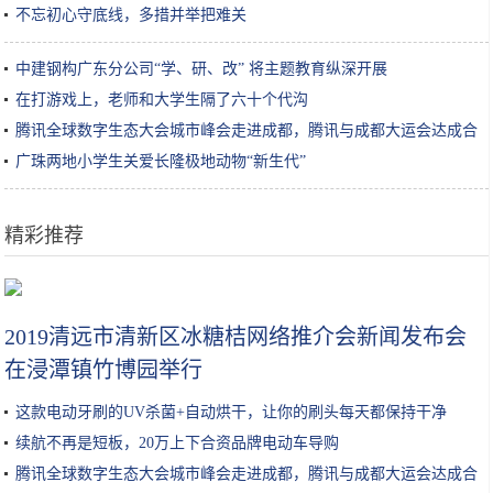
不忘初心守底线，多措并举把难关
中建钢构广东分公司“学、研、改” 将主题教育纵深开展
在打游戏上，老师和大学生隔了六十个代沟
腾讯全球数字生态大会城市峰会走进成都，腾讯与成都大运会达成合
作
广珠两地小学生关爱长隆极地动物“新生代”
精彩推荐
秋冬牛肉的超级好吃的4种神仙做法，好吃到连汤汁都不剩
2019清远市清新区冰糖桔网络推介会新闻发布会
在浸潭镇竹博园举行
这款电动牙刷的UV杀菌+自动烘干，让你的刷头每天都保持干净
续航不再是短板，20万上下合资品牌电动车导购
腾讯全球数字生态大会城市峰会走进成都，腾讯与成都大运会达成合