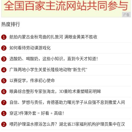
广告
热度排行
1
航拍内蒙古金秋弯曲的扎敦河 满眼金黄美不胜收
2
如何看待劳动课游戏化
3
选酸奶、喝酸奶，这些小知识，直到今天才知道！
4
广珠两地小学生关爱长隆极地动物“新生代”
5
以赛促学，传承初心使命
6
眼鼻综合整形专家张海龙，3D重睑术重塑睛彩明眸
7
自信、梦想与责任，肯德基助力曙光学子从自强不息到撒爱人间
1
穿这3件薄外套 = 好看 + 高级！
2
喂药护理温水擦浴怎么弄？湖北省23家福利机构护理员集中在汉