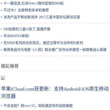
十一最佳选 红米Note 5限时促销仅869起
不过3K！五款特色安卓机推荐
冰洗产品不断创新进步 2017三星中国论坛群访实录
599包邮的三星s5到了,直播开箱
华为MATES体验!
在M与P系列风光的背后，谁还记得华为当年的D系列
紫燕食品作为电影《八佰》联合推广合作伙伴邀您一起致敬战火英雄
精彩推荐
从李佳琦谈美妆KOL未来
苹果iCloud.com获更新：支持Android/iOS原生移动
浏览器
不会自拍？用vivo S5，轻松搞定你的自拍难题