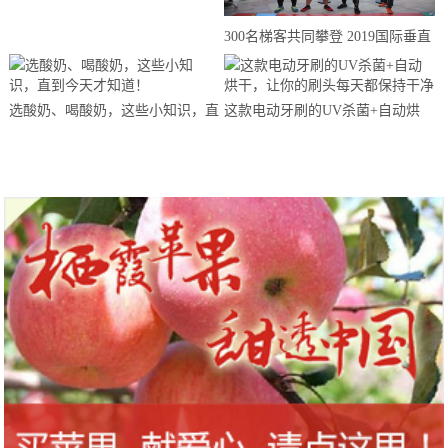
来思赴美上市
300名梯客共同攀登 2019国际垂直
马拉松超级精英赛顺德海骏达中心
站欢乐开跑
选酸奶、喝酸奶，这些小知识，直
这款电动牙刷的UV杀菌+自动烘
到今天才知道！
干，让你的刷头每天都保持干净