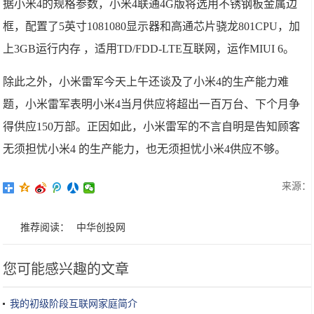
据小米4的规格参数，小米4联通4G版将选用不锈钢板金属边
框，配置了5英寸1081080显示器和高通芯片骁龙801CPU，加
上3GB运行内存 ，适用TD/FDD-LTE互联网，运作MIUI 6。
除此之外，小米雷军今天上午还谈及了小米4的生产能力难
题，小米雷军表明小米4当月供应将超出一百万台、下个月争
得供应150万部。正因如此，小米雷军的不言自明是告知顾客
无须担忧小米4 的生产能力，也无须担忧小米4供应不够。
来源：
推荐阅读：
中华创投网
您可能感兴趣的文章
我的初级阶段互联网家庭简介