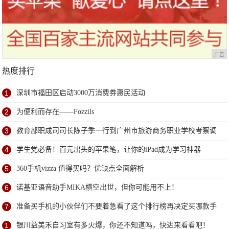
广告
热度排行
1
深圳市福田区启动3000万消费券惠民活动
2
为便利而存在——Fozzils
3
教育部职成司司长陈子季一行到广州市旅游商务职业学校考察调
研
4
学生党必备！百元出头的苹果笔，让你的iPad成为学习神器
5
360手机vizza 值得买吗？优缺点全面解析
6
诺基亚语音助手MIKA横空出世，但你可能用不上！
7
准备买手机的小伙伴们不要着急看了这个排行榜再决定买哪款手
机吧
1
银川益美禾自习室有多火爆，你还不知道吗，快进来看看吧！