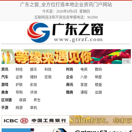
广东之窗_全方位打造本地企业资讯门户网站
今天是：2026年8月6日 星期四
互联网违法和不良信息举报电话：962000
广告
资讯
财经
娱乐
科技
时尚
电商
数码
汽车
证券
理财
宏观
企业
八卦
明星
游戏
护肤
彩妆
商讯
家居
楼盘
美食
导购
评测
微商
课程
出国
区块链
疾病
养生
手游
网游
单机