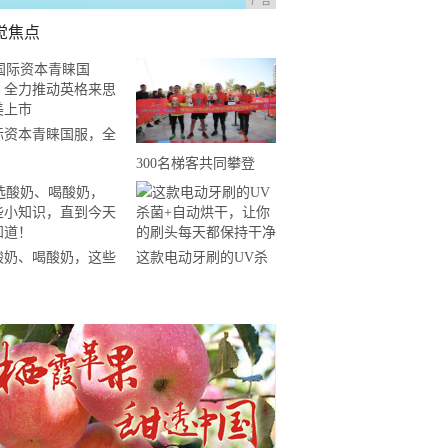
广告
觉焦点
际资本青睐国服，全
推动英格来思赴美上
300名梯客共同攀登
2019国际垂直马拉松超
级精英赛顺德海骏达中
心站欢乐开跑
酸奶、喝酸奶，这些
这款电动牙刷的UV杀
知识，直到今天才知
菌+自动烘干，让你的
！
刷头每天都保持干净