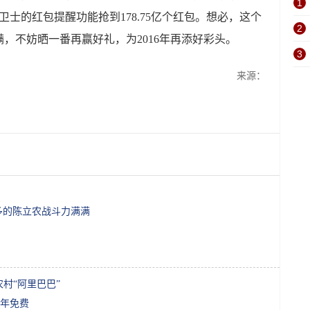
1
士的红包提醒功能抢到178.75亿个红包。想必，这个
2
，不妨晒一番再赢好礼，为2016年再添好彩头。
3
来源：
不多的陈立农战斗力满满
村“阿里巴巴”
全年免费