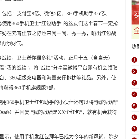
包括：支付宝8亿、微信5亿、360手机助手3.6亿、
必使用360手机卫士“红包助手”的盆友们这个春节一定抢
不妨在元宵佳节之际也来闹一闹、秀一秀，晒出红包战
巴再添财气。
热
红包战绩，卫士送你猴多礼”活动，正月十五（含当天）
1
看“我的战绩”，将“战绩”分享至微博平台即有机会领取
2
10台、360超级充电器和海量安仔抱枕等礼品。另外，使
3
将获得360手机旗舰版1部。
4
用360手机卫士红包助手的小伙伴还可以将“我的战绩”
5
0safe）并回复 “我的战绩是XX个红包”，就有机会获得
6
7
据显示，使用手机发红包拜年已成为今年的新风尚，除夕