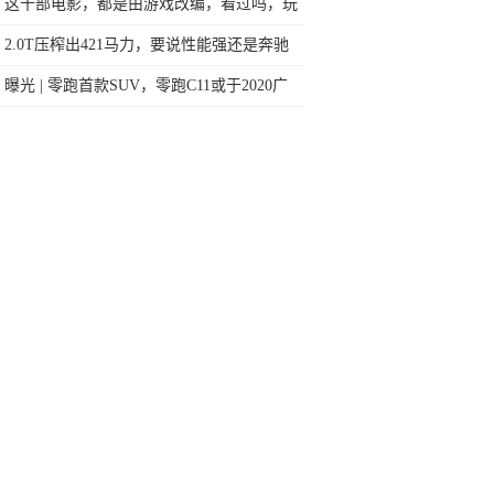
今天终于一吐为快
这十部电影，都是由游戏改编，看过吗，玩
过吗？
2.0T压榨出421马力，要说性能强还是奔驰
AMG A45 S 4MATIC+更强
曝光 | 零跑首款SUV，零跑C11或于2020广
州车展亮相