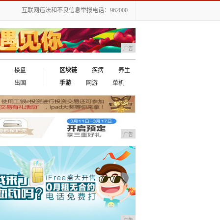
互联网违法和不良信息举报电话：962000
广告
楼盘
区块链
疾病
养生
出国
手游
网游
单机
广告