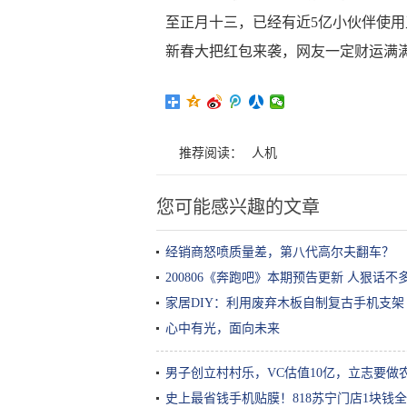
至正月十三，已经有近5亿小伙伴使用卫
新春大把红包来袭，网友一定财运满满
推荐阅读：
人机
您可能感兴趣的文章
经销商怒喷质量差，第八代高尔夫翻车？
200806《奔跑吧》本期预告更新 人狠话
家居DIY：利用废弃木板自制复古手机支架
心中有光，面向未来
男子创立村村乐，VC估值10亿，立志要做农
史上最省钱手机贴膜！818苏宁门店1块钱