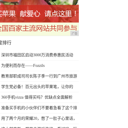
广告
度排行
深圳市福田区启动3000万消费券惠民活动
为便利而存在——Fozzils
教育部职成司司长陈子季一行到广州市旅游
商务职业学校考察调研
学生党必备！百元出头的苹果笔，让你的
iPad成为学习神器
360手机vizza 值得买吗？优缺点全面解析
准备买手机的小伙伴们不要着急看了这个排
行榜再决定买哪款手机吧
用了两个月的荣耀20，憋了一肚子心里话，