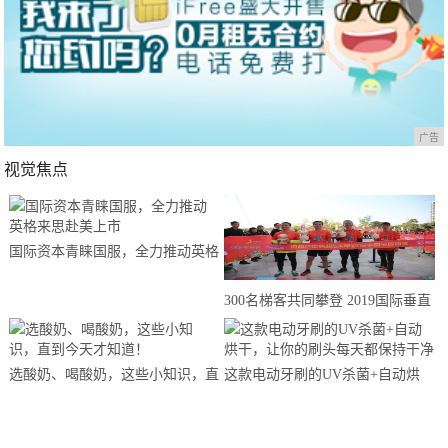
广告
视觉焦点
国际资本青睐国服，全力推动英格
来思赴美上市
300名梯客共同攀登 2019国际垂直
马拉松超级精英赛顺德海骏达中心
站欢乐开跑
选酸奶、喝酸奶，这些小知识，直
这款电动牙刷的UV杀菌+自动烘
到今天才知道！
干，让你的刷头每天都保持干净