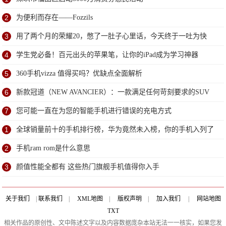
2
为便利而存在——Fozzils
3
用了两个月的荣耀20，憋了一肚子心里话，今天终于一吐为快
4
学生党必备！百元出头的苹果笔，让你的iPad成为学习神器
5
360手机vizza 值得买吗？优缺点全面解析
6
新款冠道（NEW AVANCIER）：一款满足任何苛刻要求的SUV
7
您可能一直在为您的智能手机进行错误的充电方式
1
全球销量前十的手机排行榜，华为竟然未入榜，你的手机入列了
吗
2
手机ram rom是什么意思
3
颜值性能全都有 这些热门旗舰手机值得你入手
关于我们
|
联系我们
|
XML地图
|
版权声明
|
加入我们
|
网站地图
TXT
相关作品的原创性、文中陈述文字以及内容数据庞杂本站无法一一核实，如果您发