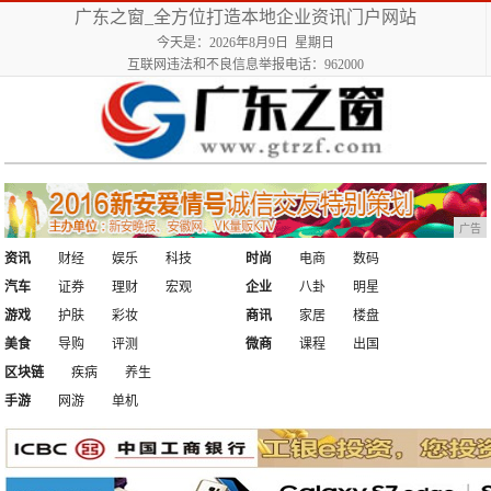
广东之窗_全方位打造本地企业资讯门户网站
今天是：2026年8月9日 星期日
互联网违法和不良信息举报电话：962000
广告
资讯
财经
娱乐
科技
时尚
电商
数码
汽车
证券
理财
宏观
企业
八卦
明星
游戏
护肤
彩妆
商讯
家居
楼盘
美食
导购
评测
微商
课程
出国
区块链
疾病
养生
手游
网游
单机