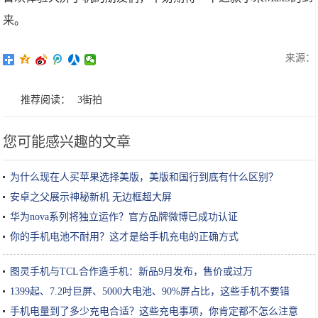
来。
来源：
推荐阅读：
3街拍
您可能感兴趣的文章
为什么现在人买苹果选择美版，美版和国行到底有什么区别？
安卓之父展示神秘新机 无边框超大屏
华为nova系列将独立运作？官方品牌微博已成功认证
你的手机电池不耐用？这才是给手机充电的正确方式
图灵手机与TCL合作造手机：新品9月发布，售价或过万
1399起、7.2吋巨屏、5000大电池、90%屏占比，这些手机不要错
过！
手机电量到了多少充电合适？这些充电事项，你肯定都不怎么注意