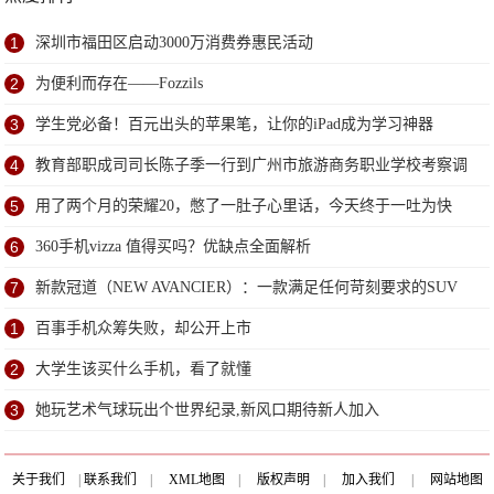
1
深圳市福田区启动3000万消费券惠民活动
2
为便利而存在——Fozzils
3
学生党必备！百元出头的苹果笔，让你的iPad成为学习神器
4
教育部职成司司长陈子季一行到广州市旅游商务职业学校考察调
研
5
用了两个月的荣耀20，憋了一肚子心里话，今天终于一吐为快
6
360手机vizza 值得买吗？优缺点全面解析
7
新款冠道（NEW AVANCIER）：一款满足任何苛刻要求的SUV
1
百事手机众筹失败，却公开上市
2
大学生该买什么手机，看了就懂
3
她玩艺术气球玩出个世界纪录,新风口期待新人加入
关于我们
|
联系我们
|
XML地图
|
版权声明
|
加入我们
|
网站地图