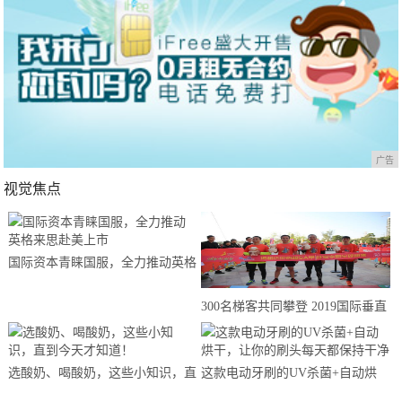
广告
视觉焦点
国际资本青睐国服，全力推动英格
来思赴美上市
300名梯客共同攀登 2019国际垂直
马拉松超级精英赛顺德海骏达中心
站欢乐开跑
选酸奶、喝酸奶，这些小知识，直
这款电动牙刷的UV杀菌+自动烘
到今天才知道！
干，让你的刷头每天都保持干净