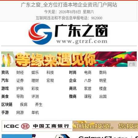
广东之窗_全方位打造本地企业资讯门户网站
今天是：2026年8月8日 星期六
互联网违法和不良信息举报电话：962000
广告
资讯
财经
娱乐
科技
时尚
电商
数码
汽车
证券
理财
宏观
企业
八卦
明星
游戏
护肤
彩妆
商讯
家居
楼盘
美食
导购
评测
微商
课程
出国
区块链
疾病
养生
手游
网游
单机