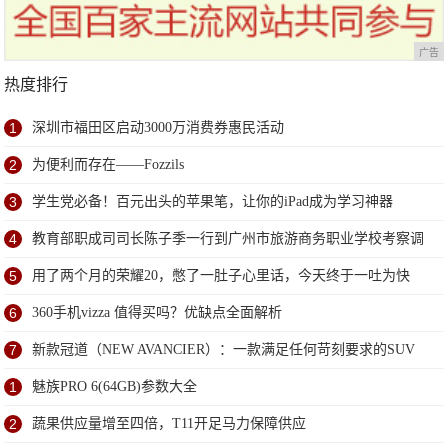
广告
热度排行
1
深圳市福田区启动3000万消费券惠民活动
2
为便利而存在——Fozzils
3
学生党必备！百元出头的苹果笔，让你的iPad成为学习神器
4
教育部职成司司长陈子季一行到广州市旅游商务职业学校考察调
研
5
用了两个月的荣耀20，憋了一肚子心里话，今天终于一吐为快
6
360手机vizza 值得买吗？优缺点全面解析
7
新款冠道（NEW AVANCIER）：一款满足任何苛刻要求的SUV
1
魅族PRO 6(64GB)参数大全
2
蔬果供应量增至四倍，T11开足马力保障供应