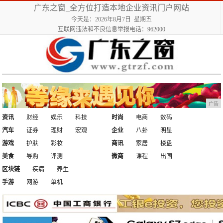
广东之窗_全方位打造本地企业资讯门户网站
今天是：2026年8月7日 星期五
互联网违法和不良信息举报电话：962000
广告
资讯
财经
娱乐
科技
时尚
电商
数码
汽车
证券
理财
宏观
企业
八卦
明星
游戏
护肤
彩妆
商讯
家居
楼盘
美食
导购
评测
微商
课程
出国
区块链
疾病
养生
手游
网游
单机