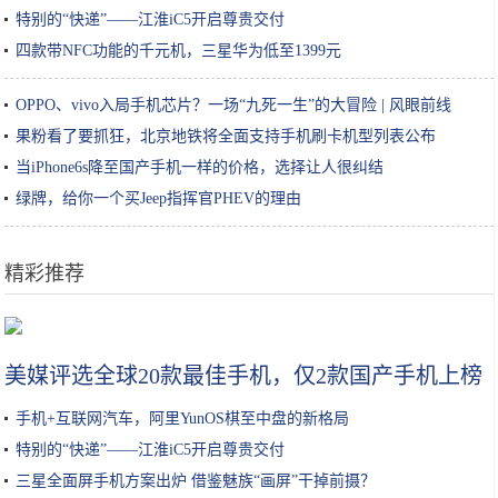
特别的“快递”——江淮iC5开启尊贵交付
四款带NFC功能的千元机，三星华为低至1399元
OPPO、vivo入局手机芯片？一场“九死一生”的大冒险 | 风眼前线
果粉看了要抓狂，北京地铁将全面支持手机刷卡机型列表公布
当iPhone6s降至国产手机一样的价格，选择让人很纠结
绿牌，给你一个买Jeep指挥官PHEV的理由
精彩推荐
豆腐这样做太香了，一周吃4次不嫌多，比吃肉还解馋，孩子超爱吃
美媒评选全球20款最佳手机，仅2款国产手机上榜
手机+互联网汽车，阿里YunOS棋至中盘的新格局
特别的“快递”——江淮iC5开启尊贵交付
三星全面屏手机方案出炉 借鉴魅族“画屏”干掉前摄？