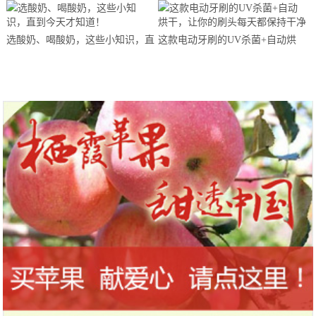
马拉松超级精英赛顺德海骏达中心
站欢乐开跑
选酸奶、喝酸奶，这些小知识，直
这款电动牙刷的UV杀菌+自动烘
到今天才知道！
干，让你的刷头每天都保持干净