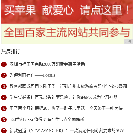
广告
热度排行
1
深圳市福田区启动3000万消费券惠民活动
2
为便利而存在——Fozzils
3
教育部职成司司长陈子季一行到广州市旅游商务职业学校考察调
研
4
学生党必备！百元出头的苹果笔，让你的iPad成为学习神器
5
用了两个月的荣耀20，憋了一肚子心里话，今天终于一吐为快
6
360手机vizza 值得买吗？优缺点全面解析
7
新款冠道（NEW AVANCIER）：一款满足任何苛刻要求的SUV