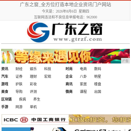
广东之窗_全方位打造本地企业资讯门户网站
今天是：2026年8月6日 星期四
互联网违法和不良信息举报电话：962000
广告
资讯
财经
娱乐
科技
时尚
电商
数码
汽车
证券
理财
宏观
企业
八卦
明星
游戏
护肤
彩妆
商讯
家居
楼盘
美食
导购
评测
微商
课程
出国
区块链
疾病
养生
手游
网游
单机