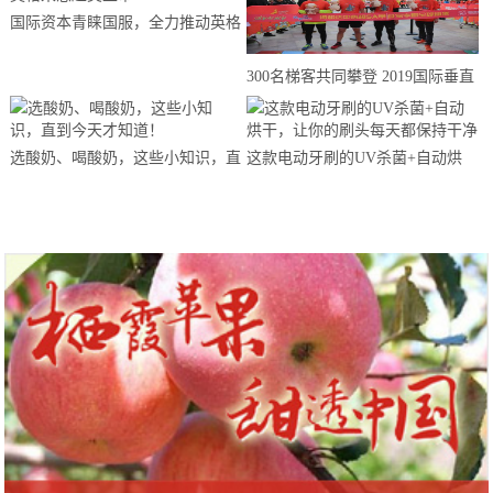
国际资本青睐国服，全力推动英格
来思赴美上市
300名梯客共同攀登 2019国际垂直
马拉松超级精英赛顺德海骏达中心
站欢乐开跑
选酸奶、喝酸奶，这些小知识，直
这款电动牙刷的UV杀菌+自动烘
到今天才知道！
干，让你的刷头每天都保持干净