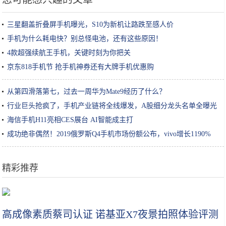
三星翻盖折叠屏手机曝光，S10为新机让路跌至感人价
手机为什么耗电快？别总怪电池，还有这些原因！
4款超强续航王手机，关键时刻为你把关
京东818手机节 抢手机神券还有大牌手机优惠购
从第四滑落第七，过去一周华为Mate9经历了什么？
行业巨头抢疯了，手机产业链将全线爆发，A股细分龙头名单全曝光
海信手机H11亮相CES展台 AI智能成主打
成功绝非偶然！2019俄罗斯Q4手机市场份额公布，vivo增长1190%
精彩推荐
如何判断自己是什么肤质？
高成像素质蔡司认证 诺基亚X7夜景拍照体验评测