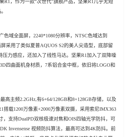
果R1，作为一款“次世代”旗舰产品，坚果R1几乎无短
品。
9的广色域全面屏，2240*1080分辨率，NTSC色域达到
面屏采用了类似夏普AQUOS S2的美人尖造型，底部留
持压力感应，还加入了线性马达。坚果R1加入了双降噪
3D四曲面机身材质，7系铝合金中框，依旧将LOGO和
主频2.2GHz,有6+64/128GB和8+128GB存储，以及
搭载1200万像素+2000万像素双摄，采用索尼IMX363
素尺寸，支持DualPD双核极速对焦和OIS四轴光学防抖，可
Invensense 视频防抖算法，最高可达到4K防抖。前