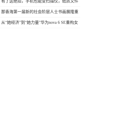
有了这绝招，手机也能变扫描仪，纸质文件
秒变电子档
那香海第一届新的社会阶层人士书画展隆重
开展
从“她经济”到“她力量”华为nova 6 SE重构女
性手机