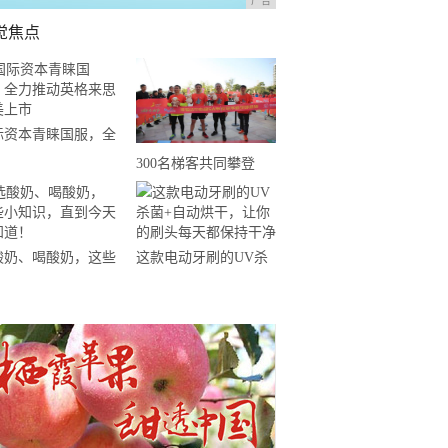
广告
觉焦点
际资本青睐国服，全
推动英格来思赴美上
300名梯客共同攀登
2019国际垂直马拉松超
级精英赛顺德海骏达中
心站欢乐开跑
酸奶、喝酸奶，这些
这款电动牙刷的UV杀
知识，直到今天才知
菌+自动烘干，让你的
！
刷头每天都保持干净