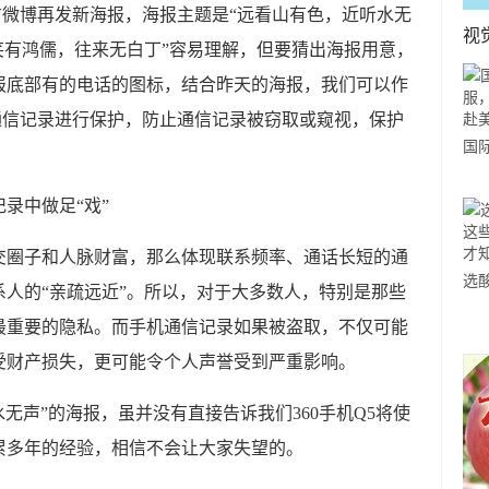
官方微博再发新海报，海报主题是“远看山有色，近听水无
视
笑有鸿儒，往来无白丁”容易理解，但要猜出海报用意，
报底部有的电话的图标，结合昨天的海报，我们可以作
户通信记录进行保护，防止通信记录被窃取或窥视，保护
国
力
市
交圈子和人脉财富，那么体现联系频率、通话长短的通
选
人的“亲疏远近”。所以，对于大多数人，特别是那些
小
最重要的隐私。而手机通信记录如果被盗取，不仅可能
道
受财产损失，更可能令个人声誉受到严重影响。
水无声”的海报，虽并没有直接告诉我们360手机Q5将使
累多年的经验，相信不会让大家失望的。