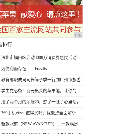
广告
度排行
深圳市福田区启动3000万消费券惠民活动
为便利而存在——Fozzils
教育部职成司司长陈子季一行到广州市旅游
商务职业学校考察调研
学生党必备！百元出头的苹果笔，让你的
iPad成为学习神器
用了两个月的荣耀20，憋了一肚子心里话，
今天终于一吐为快
360手机vizza 值得买吗？优缺点全面解析
新款冠道（NEW AVANCIER）：一款满足