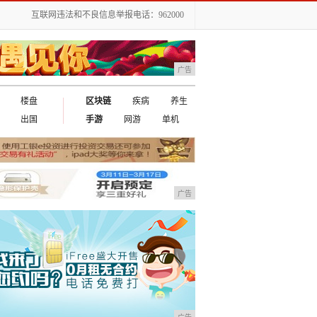
互联网违法和不良信息举报电话：962000
广告
楼盘
区块链
疾病
养生
出国
手游
网游
单机
广告