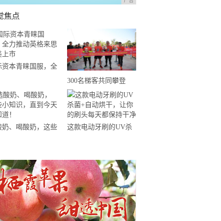
广告
觉焦点
际资本青睐国服，全
推动英格来思赴美上
300名梯客共同攀登
2019国际垂直马拉松超
级精英赛顺德海骏达中
心站欢乐开跑
酸奶、喝酸奶，这些
这款电动牙刷的UV杀
知识，直到今天才知
菌+自动烘干，让你的
！
刷头每天都保持干净