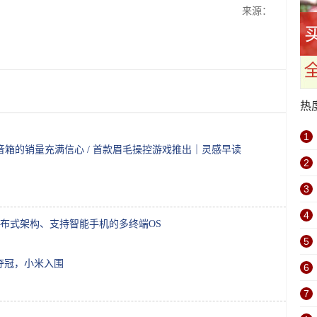
来源：
热
1
家音箱的销量充满信心 / 首款眉毛操控游戏推出｜灵感早读
2
3
4
布式架构、支持智能手机的多终端OS
5
XR夺冠，小米入围
6
7