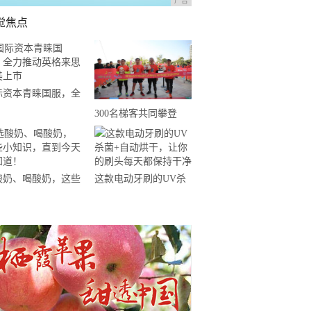
广告
觉焦点
际资本青睐国服，全
推动英格来思赴美上
300名梯客共同攀登
2019国际垂直马拉松超
级精英赛顺德海骏达中
心站欢乐开跑
酸奶、喝酸奶，这些
这款电动牙刷的UV杀
知识，直到今天才知
菌+自动烘干，让你的
！
刷头每天都保持干净