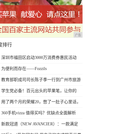
广告
度排行
深圳市福田区启动3000万消费券惠民活动
为便利而存在——Fozzils
教育部职成司司长陈子季一行到广州市旅游
商务职业学校考察调研
学生党必备！百元出头的苹果笔，让你的
iPad成为学习神器
用了两个月的荣耀20，憋了一肚子心里话，
今天终于一吐为快
360手机vizza 值得买吗？优缺点全面解析
新款冠道（NEW AVANCIER）：一款满足