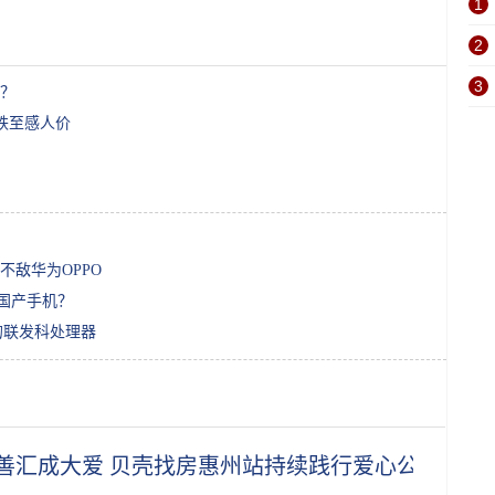
1
2
3
？
跌至感人价
敌华为OPPO
么国产手机？
的联发科处理器
善汇成大爱 贝壳找房惠州站持续践行爱心公益