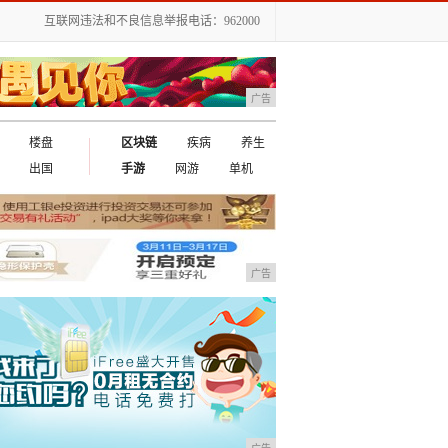
互联网违法和不良信息举报电话：962000
广告
楼盘
区块链
疾病
养生
出国
手游
网游
单机
广告