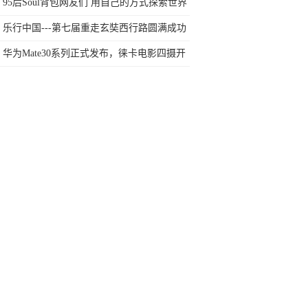
任何苛刻要求的SUV
95后Soul背包网友们 用自己的方式探索世界
乐行中国---第七届重走玄奘西行路圆满成功
华为Mate30系列正式发布，徕卡电影四摄开
启手机拍电影时代？