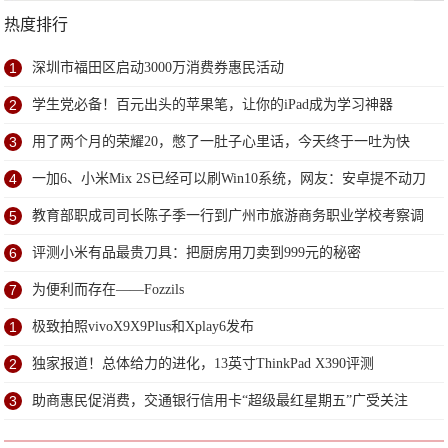
热度排行
1
深圳市福田区启动3000万消费券惠民活动
2
学生党必备！百元出头的苹果笔，让你的iPad成为学习神器
3
用了两个月的荣耀20，憋了一肚子心里话，今天终于一吐为快
4
一加6、小米Mix 2S已经可以刷Win10系统，网友：安卓提不动刀
了？
5
教育部职成司司长陈子季一行到广州市旅游商务职业学校考察调
研
6
评测小米有品最贵刀具：把厨房用刀卖到999元的秘密
7
为便利而存在——Fozzils
1
极致拍照vivoX9X9Plus和Xplay6发布
2
独家报道！总体给力的进化，13英寸ThinkPad X390评测
3
助商惠民促消费，交通银行信用卡“超级最红星期五”广受关注