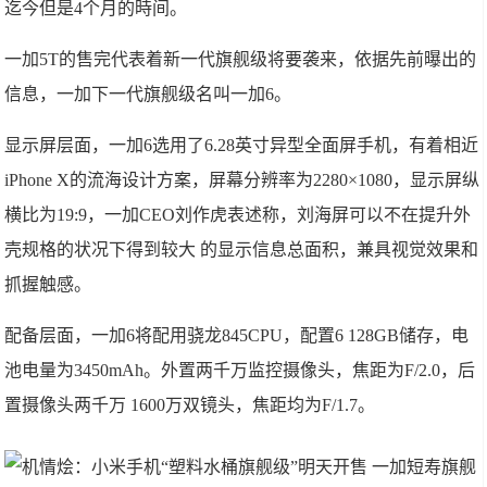
迄今但是4个月的時间。
一加5T的售完代表着新一代旗舰级将要袭来，依据先前曝出的
信息，一加下一代旗舰级名叫一加6。
显示屏层面，一加6选用了6.28英寸异型全面屏手机，有着相近
iPhone X的流海设计方案，屏幕分辨率为2280×1080，显示屏纵
横比为19:9，一加CEO刘作虎表述称，刘海屏可以不在提升外
壳规格的状况下得到较大 的显示信息总面积，兼具视觉效果和
抓握触感。
配备层面，一加6将配用骁龙845CPU，配置6 128GB储存，电
池电量为3450mAh。外置两千万监控摄像头，焦距为F/2.0，后
置摄像头两千万 1600万双镜头，焦距均为F/1.7。