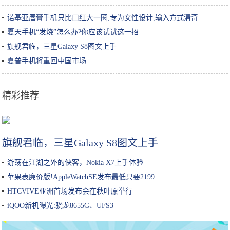
诺基亚唇膏手机只比口红大一圈,专为女性设计,输入方式清奇
夏天手机“发烧”怎么办?你应该试试这一招
旗舰君临，三星Galaxy S8图文上手
夏普手机将重回中国市场
精彩推荐
这家面馆太“任性”每天只营业4个钟头，老板很忙食客得自己拌面
旗舰君临，三星Galaxy S8图文上手
游荡在江湖之外的侠客，Nokia X7上手体验
苹果表廉价版!AppleWatchSE发布最低只要2199
HTCVIVE亚洲首场发布会在秋叶原举行
iQOO新机曝光:骁龙8655G、UFS3