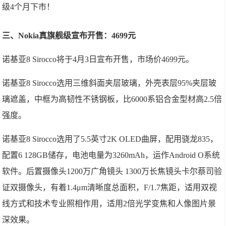
三、Nokia真旗舰级宣布开售：4699元
诺基亚8 Sirocco将于4月3日宣布开售，市场价4699元。
诺基亚8 Sirocco选用三维斜面夹层玻璃，外壳表层95%夹层玻
璃遮盖，中框为高韧性不锈钢板，比6000系铝合金型材高2.5倍
强度。
诺基亚8 Sirocco选用了5.5英寸2K OLED曲屏，配用骁龙835，
配置6 128GB储存，电池电量为3260mAh，运作Android O系统
软件。后置摄像头1200万广角镜头 1300万长焦镜头卡尔蔡司验
证双摄像头，有着1.4μm清晰度总面积，F/1.7焦距，适用双视
线方式和技术专业照相作用，适用2倍光学变焦和人像图片景
深效果。