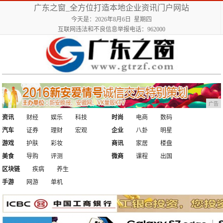
广东之窗_全方位打造本地企业资讯门户网站
今天是：2026年8月6日 星期四
互联网违法和不良信息举报电话：962000
广告
资讯
财经
娱乐
科技
时尚
电商
数码
汽车
证券
理财
宏观
企业
八卦
明星
游戏
护肤
彩妆
商讯
家居
楼盘
美食
导购
评测
微商
课程
出国
区块链
疾病
养生
手游
网游
单机