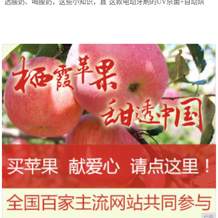
选酸奶、喝酸奶，这些小知识，直
这款电动牙刷的UV杀菌+自动烘
到今天才知道！
干，让你的刷头每天都保持干净
广告