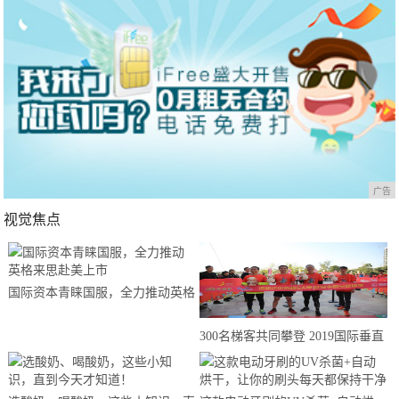
广告
视觉焦点
国际资本青睐国服，全力推动英格
来思赴美上市
300名梯客共同攀登 2019国际垂直
马拉松超级精英赛顺德海骏达中心
站欢乐开跑