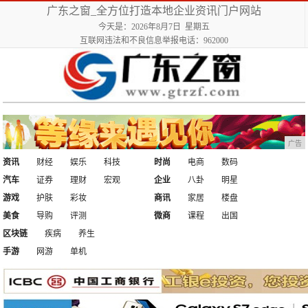
广东之窗_全方位打造本地企业资讯门户网站
今天是：2026年8月7日 星期五
互联网违法和不良信息举报电话：962000
广告
资讯
财经
娱乐
科技
时尚
电商
数码
汽车
证券
理财
宏观
企业
八卦
明星
游戏
护肤
彩妆
商讯
家居
楼盘
美食
导购
评测
微商
课程
出国
区块链
疾病
养生
手游
网游
单机