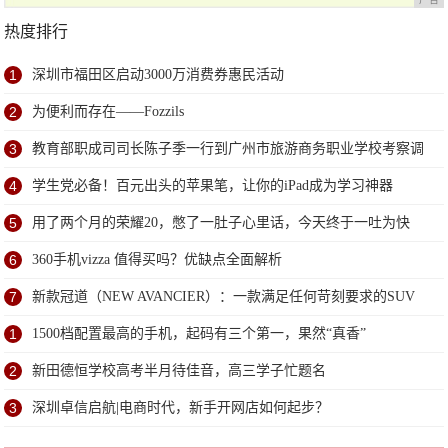
热度排行
1
深圳市福田区启动3000万消费券惠民活动
2
为便利而存在——Fozzils
3
教育部职成司司长陈子季一行到广州市旅游商务职业学校考察调
研
4
学生党必备！百元出头的苹果笔，让你的iPad成为学习神器
5
用了两个月的荣耀20，憋了一肚子心里话，今天终于一吐为快
6
360手机vizza 值得买吗？优缺点全面解析
7
新款冠道（NEW AVANCIER）：一款满足任何苛刻要求的SUV
1
1500档配置最高的手机，起码有三个第一，果然“真香”
2
新田德恒学校高考半月待佳音，高三学子忙题名
3
深圳卓信启航|电商时代，新手开网店如何起步？