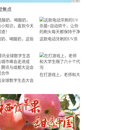
广告
觉焦点
酸奶、喝酸奶，这些
这款电动牙刷的UV杀
知识，直到今天才知
菌+自动烘干，让你的
！
刷头每天都保持干净
在打游戏上，老师和大
讯全球数字生态大会
学生隔了六十个代沟
市峰会走进成都，腾
与成都大运会达成合