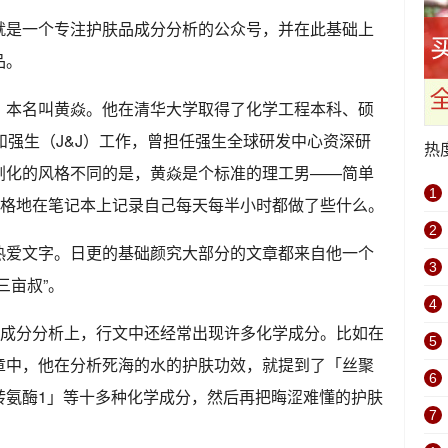
就是一个专注护肤品成分分析的公众号，并在此基础上
品。
，本名叫黄焱。他在清华大学取得了化学工程本科、硕
和强生（J&J）工作，曾担任强生全球研发中心资深研
热
剧化的风格不同的是，黄焱是个标准的理工男——简单
1
严格地在笔记本上记录自己每天每半小时都做了些什么。
2
热爱文字。日更的基础颜究大部分的文章都来自他一个
3
三亩叔”。
4
在成分分析上，行文中还经常出现许多化学成分。比如在
5
章中，他在分析死海的水的护肤功效，就提到了「丝聚
6
转氨酶1」等十多种化学成分，然后再把晦涩难懂的护肤
7