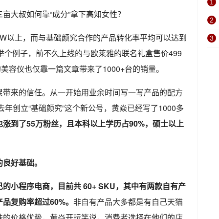
1
2
5W以上，而与基础颜究合作的产品转化率平均可以达到
3
举个例子，前不久上线的与欧莱雅的联名礼盒售价499
的美容仪也仅靠一篇文章带来了1000+台的销量。
累带来的信任。从一开始用业余时间写一写产品的配方
去年创立“基础颜究”这个新公号，黄焱已经写了1000多
涨到了55万粉丝，且本科以上学历占90%，硕士以上
的良好基础。
小程序电商，目前共 60+ SKU，其中有两款自有产
产品复购率超过60%。
非自有产品大多都是有自己天猫
殊的价格优势，黄焱开玩笑说，消费者选择在他们的店