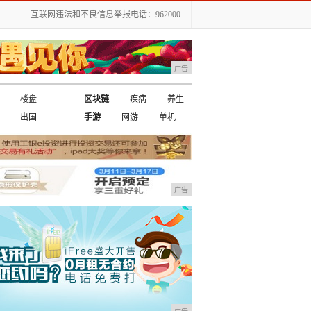
互联网违法和不良信息举报电话：962000
广告
楼盘
区块链
疾病
养生
出国
手游
网游
单机
广告