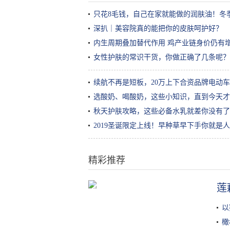
只花8毛钱，自己在家就能做的润肤油！冬
深扒｜美容院真的能把你的皮肤呵护好？
内生周期叠加替代作用 鸡产业链身价仍有
女性护肤的常识干货，你做正确了几条呢？
续航不再是短板，20万上下合资品牌电动
选酸奶、喝酸奶，这些小知识，直到今天才
秋天护肤攻略，这些必备水乳就差你没有了
2019圣诞限定上线！早种草早下手你就是
精彩推荐
莲
秋冬牛肉的超级好吃的4种神仙做
法，好吃到连汤汁都不剩
以
橄