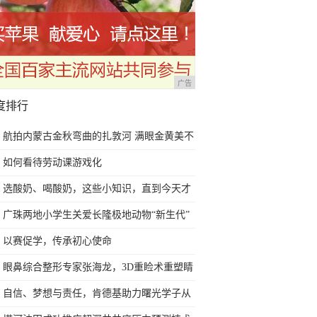
广告
度排行
航拍内蒙古金秋弯曲的扎敦河 满眼金黄美不
胜收
如何看待劳动课游戏化
选酸奶、喝酸奶，这些小知识，直到今天才
知道！
广珠两地小学生关爱长隆极地动物“新生代”
以赛促学，传承初心使命
眼鼻综合整形专家张海龙，3D重睑术重塑睛
彩明眸
自信、梦想与责任，肯德基助力曙光学子从