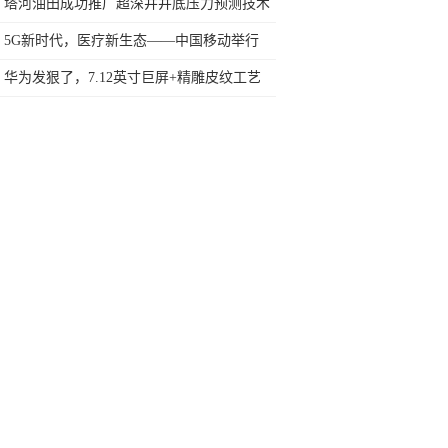
自强不息到撒爱人间
塔河油田成功推广超深井井底压力预测技术
5G新时代，医疗新生态——中国移动举行
2019合作伙伴大会智慧医疗分论坛
华为发狠了，7.12英寸巨屏+精雕皮纹工艺
+5000mAh，跌至999