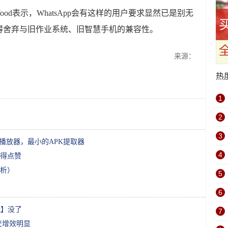
en Wood表示，WhatsApp会有这样的用户要求显然已是别无
得舍弃与旧作业系统、旧智慧手机的兼容性。
来源：
热
1
2
3
播放器，最小的APK提取器
4
得点赞
析）
5
6
玩】没了
7
交增效明显