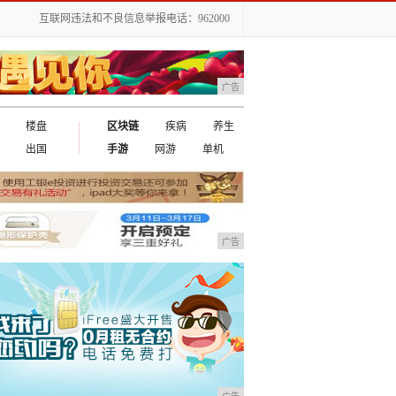
互联网违法和不良信息举报电话：962000
广告
楼盘
区块链
疾病
养生
出国
手游
网游
单机
广告