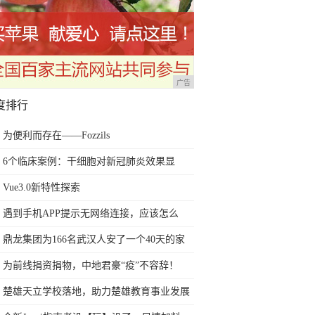
广告
度排行
为便利而存在——Fozzils
6个临床案例：干细胞对新冠肺炎效果显
著，或可在全球扩大研究
Vue3.0新特性探索
遇到手机APP提示无网络连接，应该怎么
办？
鼎龙集团为166名武汉人安了一个40天的家
为前线捐资捐物，中地君豪“疫”不容辞！
楚雄天立学校落地，助力楚雄教育事业发展