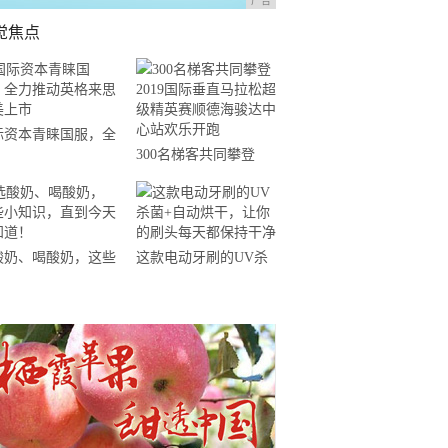
广告
觉焦点
际资本青睐国服，全
300名梯客共同攀登
推动英格来思赴美上
2019国际垂直马拉松超
级精英赛顺德海骏达中
心站欢乐开跑
酸奶、喝酸奶，这些
这款电动牙刷的UV杀
知识，直到今天才知
菌+自动烘干，让你的
！
刷头每天都保持干净