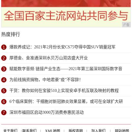
广告
热度排行
1
爆款养成记：2021年2月份长安CS75夺得中国SUV销量冠军
2
厚德金、金准通深圳水贝万山双店盛大开业
3
赋能数字音频·链接产业生态——2021年第三届深圳国际数字音
频产业展6月深圳盛大开幕
4
为前线捐资捐物，中地君豪“疫”不容辞！
5
干货：教你如何在宝骏510上实现安卓手机互联及映射的教程
6
6个临床案例：干细胞对新冠肺炎效果显著，或可在全球扩大研
究
7
深圳市福田区启动3000万消费券惠民活动
关于我们
|
联系我们
|
XML地图
|
版权声明
|
加入我们
|
网站地图