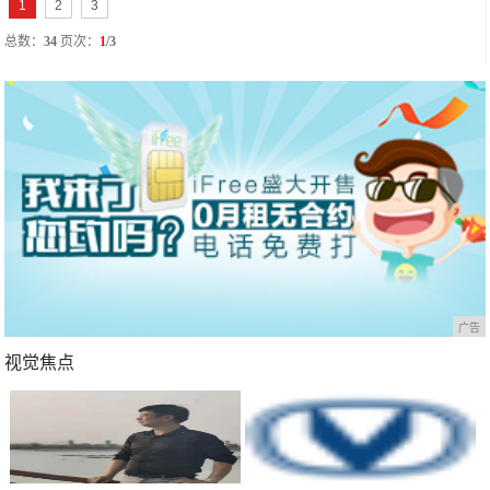
1
2
3
总数：
34
页次：
1
/3
广告
视觉焦点