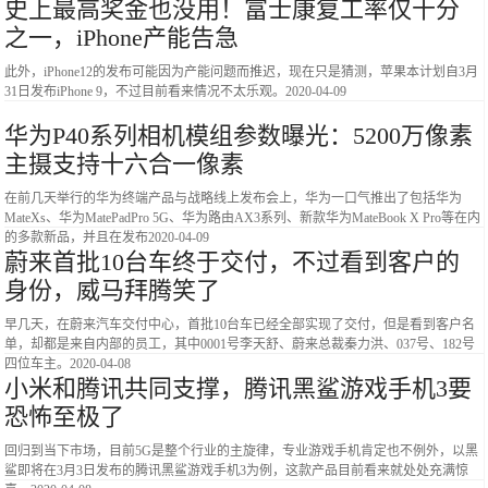
史上最高奖金也没用！富士康复工率仅十分
之一，iPhone产能告急
此外，iPhone12的发布可能因为产能问题而推迟，现在只是猜测，苹果本计划自3月
31日发布iPhone 9，不过目前看来情况不太乐观。
2020-04-09
华为P40系列相机模组参数曝光：5200万像素
主摄支持十六合一像素
在前几天举行的华为终端产品与战略线上发布会上，华为一口气推出了包括华为
MateXs、华为MatePadPro 5G、华为路由AX3系列、新款华为MateBook X Pro等在内
的多款新品，并且在发布
2020-04-09
蔚来首批10台车终于交付，不过看到客户的
身份，威马拜腾笑了
早几天，在蔚来汽车交付中心，首批10台车已经全部实现了交付，但是看到客户名
单，却都是来自内部的员工，其中0001号李天舒、蔚来总裁秦力洪、037号、182号
四位车主。
2020-04-08
小米和腾讯共同支撑，腾讯黑鲨游戏手机3要
恐怖至极了
回归到当下市场，目前5G是整个行业的主旋律，专业游戏手机肯定也不例外，以黑
鲨即将在3月3日发布的腾讯黑鲨游戏手机3为例，这款产品目前看来就处处充满惊