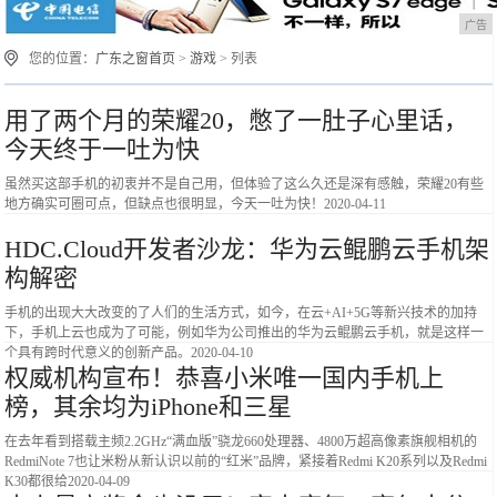
广告
您的位置：
广东之窗首页
>
游戏
> 列表
用了两个月的荣耀20，憋了一肚子心里话，
今天终于一吐为快
虽然买这部手机的初衷并不是自己用，但体验了这么久还是深有感触，荣耀20有些
地方确实可圈可点，但缺点也很明显，今天一吐为快！
2020-04-11
HDC.Cloud开发者沙龙：华为云鲲鹏云手机架
构解密
手机的出现大大改变的了人们的生活方式，如今，在云+AI+5G等新兴技术的加持
下，手机上云也成为了可能，例如华为公司推出的华为云鲲鹏云手机，就是这样一
个具有跨时代意义的创新产品。
2020-04-10
权威机构宣布！恭喜小米唯一国内手机上
榜，其余均为iPhone和三星
在去年看到搭载主频2.2GHz“满血版”骁龙660处理器、4800万超高像素旗舰相机的
RedmiNote 7也让米粉从新认识以前的“红米”品牌，紧接着Redmi K20系列以及Redmi
K30都很给
2020-04-09