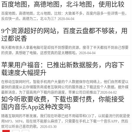
百度地图，高德地图，北斗地图，使用比较
百度地图，高德地图，北斗地图，比较：大致差不多，百度内容多一些详情一些，
反应快一点。高德为二，北斗为三？
2020-04-04
9个资源超好的网站，百度云盘都不够装，用
过都说香
每天都有很多人拿着电脑可是却找不到想要的资源，搜寻了半天都找不到自己想要
的资源，真想砸了电脑，这感觉真的是太糟糕啦。
2020-04-04
苹果用户福音：已推出新数据服务，内容下
载速度大幅提升
在移动互联网时代，智能手机用户大量的个人数据保存在网络上，他们自然希望以
最快的速度从云存储服务商或者互联网公司的服务器上下载这些个人数据。据外媒
最新消息，为了提高用户下载内容的速度，苹果公司日前推出了
2020-04-02
如今听歌要收费，下载也要付费，你能接受
国内音乐App这种改变吗
​随着互联网的不断发展，我们现在听歌已经不用磁带和CD了，以前最流行的就是使
用MP3、MP4，现在就不能那么麻烦了，只需要在手机上下载一个音乐APP，然后
就可以听自己喜欢的歌。
2020-03-30