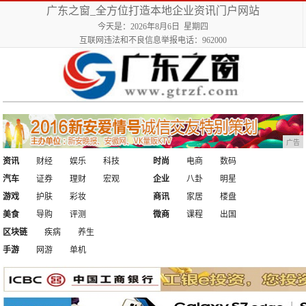
广东之窗_全方位打造本地企业资讯门户网站
今天是：2026年8月6日 星期四
互联网违法和不良信息举报电话：962000
广告
资讯
财经
娱乐
科技
时尚
电商
数码
汽车
证券
理财
宏观
企业
八卦
明星
游戏
护肤
彩妆
商讯
家居
楼盘
美食
导购
评测
微商
课程
出国
区块链
疾病
养生
手游
网游
单机