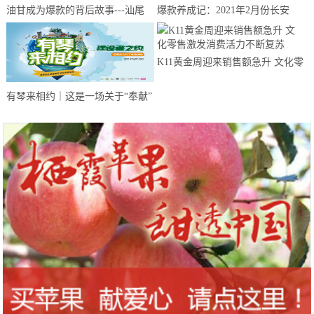
油甘成为爆款的背后故事---汕尾
爆款养成记：2021年2月份长安
南果农业带你来揭晓
CS75夺得中国SUV销量冠军
K11黄金周迎来销售额急升 文化零
售激发消费活力不断复苏
有琴来相约｜这是一场关于“奉献”
的建设者之约