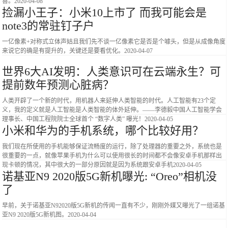
喜。
2020-04-08
捡漏小王子：小米10上市了 而我可能会是
note3的常驻钉子户
一亿像素+对称式立体声姑且我们先不谈一亿像素它是否是个噱头，但是从成像角度
来说它的确是有提升的，关键还是要看优化。
2020-04-07
世界6大AI发明：人类意识可在云端永生？可
提前数年预测心脏病？
人类开辟了一个新的时代，用机器人来延伸人类智能的时代。人工智能有23个定
义，我的定义就是人工智能是人类智能的体外延伸。——李德毅中国人工智能学会
理事长、中国工程院院士全球首个 “数字人类” 曝光！
2020-04-05
小米和华为的手机系统，哪个比较好用？
我们现在所使用的手机能够保证流畅度的运行，除了处理器的重要之外，系统也是
很重要的一点，就像苹果手机为什么可以使用很长的时间都不会像安卓手机那样出
现卡顿的情况，其中很大的一部分原因就是因为系统跟安卓手机
2020-04-05
诺基亚N9 2020版5G新机曝光: “Oreo”相机没
了
早前，关于诺基亚N92020版5G新机的传闻一直有不少，刚刚外媒又曝光了一组诺基
亚N9 2020版5G新机图。
2020-04-04