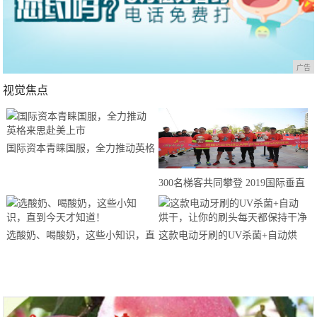
广告
视觉焦点
国际资本青睐国服，全力推动英格
来思赴美上市
300名梯客共同攀登 2019国际垂直
马拉松超级精英赛顺德海骏达中心
站欢乐开跑
选酸奶、喝酸奶，这些小知识，直
这款电动牙刷的UV杀菌+自动烘
到今天才知道！
干，让你的刷头每天都保持干净