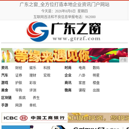
广东之窗_全方位打造本地企业资讯门户网站
今天是：2026年8月6日 星期四
互联网违法和不良信息举报电话：962000
广告
资讯
财经
娱乐
科技
时尚
电商
数码
汽车
证券
理财
宏观
企业
八卦
明星
游戏
护肤
彩妆
商讯
家居
楼盘
美食
导购
评测
微商
课程
出国
区块链
疾病
养生
手游
网游
单机