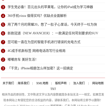
3
学生党必备！百元出头的苹果笔，让你的iPad成为学习神器
4
360手机vizza 值得买吗？优缺点全面解析
5
用了两个月的荣耀20，憋了一肚子心里话，今天终于一吐为快
6
新款冠道（NEW AVANCIER）：一款满足任何苛刻要求的SUV
7
您可能一直在为您的智能手机进行错误的充电方式
1
4G成手机新标签 网络电话改写行业格局
2
嘟嘟房车 美好生活！
3
「干货」iPhone相册怎么样加密？这一招搞定
关于我们
|
联系我们
|
XML地图
|
版权声明
|
加入我们
|
网站地图
TXT
相关作品的原创性、文中陈述文字以及内容数据庞杂本站无法一一核实，如果您发
现本网站上有侵犯您的合法权益的内容，请联系我们，本网站将立即予以删除！