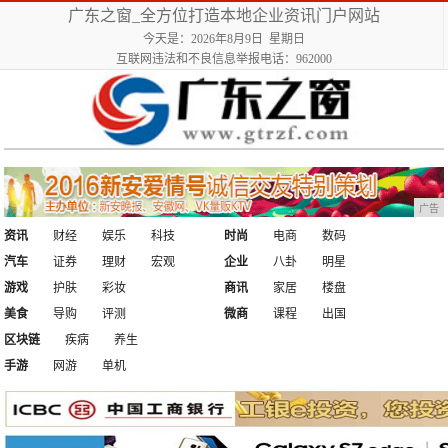
广东之窗_全方位打造本地企业资讯门户网站
今天是：2026年8月9日 星期日
互联网违法和不良信息举报电话：962000
广告
资讯
财经
娱乐
科技
时尚
电商
数码
汽车
证券
理财
宏观
企业
八卦
明星
游戏
护肤
彩妆
商讯
家居
楼盘
美食
导购
评测
微商
课程
出国
区块链
疾病
养生
手游
网游
单机