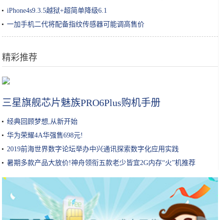
iPhone4s9.3.5越狱+超简单降级6.1
一加手机二代将配备指纹传感器可能调高售价
精彩推荐
韩国手游公司Netmarble将携《二之国》手游出展G-Star
三星旗舰芯片魅族PRO6Plus购机手册
经典回顾梦想,从新开始
华为荣耀4A华强售698元!
2019前海世界数字论坛举办中兴通讯探索数字化应用实践
暑期多款产品大放价!神舟领衔五款老少皆宜2G内存“火”机推荐