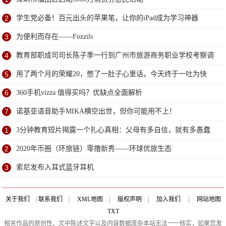
2
学生党必备！百元出头的苹果笔，让你的iPad成为学习神器
3
为便利而存在——Fozzils
4
教育部职成司司长陈子季一行到广州市旅游商务职业学校考察调
研
5
用了两个月的荣耀20，憋了一肚子心里话，今天终于一吐为快
6
360手机vizza 值得买吗？优缺点全面解析
7
诺基亚语音助手MIKA横空出世，但你可能用不上！
1
3分钟教育短片揭露一个扎心真相：父母有多自信，就有多愚蠢
2
2020年币圈（环旅链）零撸新秀——环球优旅生态
3
索尼发布入耳式蓝牙耳机
关于我们
|
联系我们
|
XML地图
|
版权声明
|
加入我们
|
网站地图
TXT
相关作品的原创性、文中陈述文字以及内容数据庞杂本站无法一一核实，如果您发