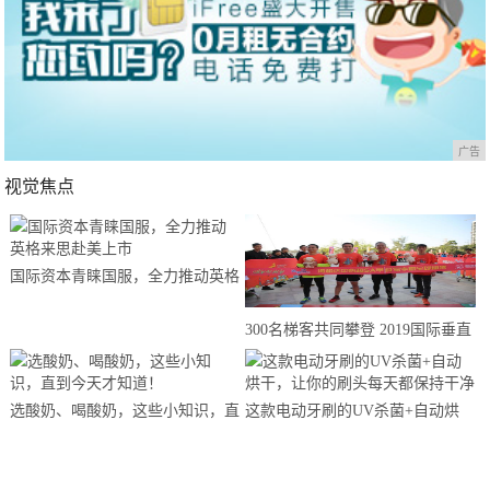
广告
视觉焦点
国际资本青睐国服，全力推动英格
来思赴美上市
300名梯客共同攀登 2019国际垂直
马拉松超级精英赛顺德海骏达中心
站欢乐开跑
选酸奶、喝酸奶，这些小知识，直
这款电动牙刷的UV杀菌+自动烘
到今天才知道！
干，让你的刷头每天都保持干净