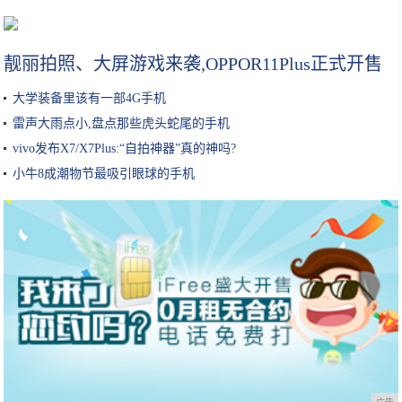
从李佳琦谈美妆KOL未来
靓丽拍照、大屏游戏来袭,OPPOR11Plus正式开售
大学装备里该有一部4G手机
雷声大雨点小,盘点那些虎头蛇尾的手机
vivo发布X7/X7Plus:“自拍神器”真的神吗?
小牛8成潮物节最吸引眼球的手机