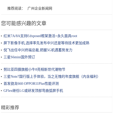
推荐阅读：
广州企业新闻网
您可能感兴趣的文章
红米7A/8A支持Edxposed框架激活+永久面具root
屏下影像手机,选择率先发布中兴还是等待技术更加成熟
倪飞出任中兴终端总裁,把握5G机遇蓄势发力
三星S6mini国外预订
努比亚四摄旗舰小牛8亮相新世代潮物节
三星Note7国行版上手体验，当之无愧的年度旗舰（内含福利）
首发骁龙660:OPPOR11Plus性能评测
GFlex继任LG或研发顶部弯曲弧屏手机
精彩推荐