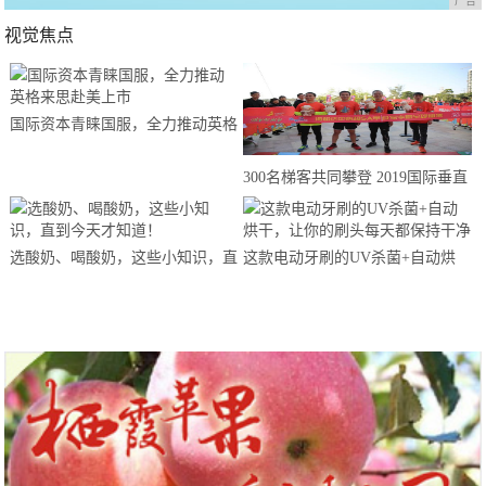
广告
视觉焦点
国际资本青睐国服，全力推动英格
来思赴美上市
300名梯客共同攀登 2019国际垂直
马拉松超级精英赛顺德海骏达中心
站欢乐开跑
选酸奶、喝酸奶，这些小知识，直
这款电动牙刷的UV杀菌+自动烘
到今天才知道！
干，让你的刷头每天都保持干净