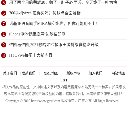
研
5
用了两个月的荣耀20，憋了一肚子心里话，今天终于一吐为快
6
360手机vizza 值得买吗？优缺点全面解析
7
诺基亚语音助手MIKA横空出世，但你可能用不上！
1
iPhone电池健康度寿命,随装即测
2
进阶再进阶,2021款哈弗F7极限王者挑战赛精彩升级
3
HTCVive每周十大新内容
关于我们
|
联系我们
|
XML地图
|
版权声明
|
加入我们
|
网站地图
TXT
相关作品的原创性、文中陈述文字以及内容数据庞杂本站无法一一核实，如果您发
现本网站上有侵犯您的合法权益的内容，请联系我们，本网站将立即予以删除！
Copyright © 2019 http://www.gtrzf.com 版权所有：广东之窗 All Right Reserved.