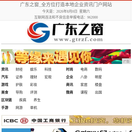
广东之窗_全方位打造本地企业资讯门户网站
今天是：2026年8月8日 星期六
互联网违法和不良信息举报电话：962000
广告
资讯
财经
娱乐
科技
时尚
电商
数码
汽车
证券
理财
宏观
企业
八卦
明星
游戏
护肤
彩妆
商讯
家居
楼盘
美食
导购
评测
微商
课程
出国
区块链
疾病
养生
手游
网游
单机