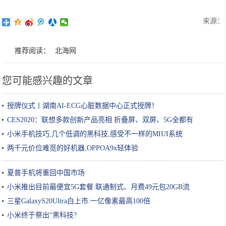
来源：
推荐阅读：
北海网
您可能感兴趣的文章
授牌仪式丨湖南AI-ECG心脏数据中心正式授牌！
CES2020：联想多款创新产品亮相 折叠屏、双屏、5G全都有
小米手机技巧,几个低调的黑科技,感受不一样的MIUI系统
两千元价位难觅的好机器,OPPOA9x轻体验
夏普手机将重回中国市场
小米推出目前最便宜5G套餐:联通制式、月费49元包20GB流
三星GalaxyS20Ultra白上市:一亿像素最高100倍
小米终于祭出“黑科技?