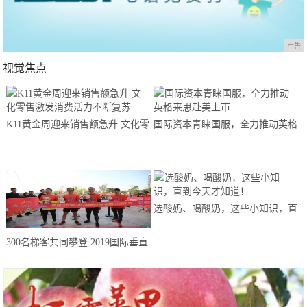
广告
视觉焦点
K11黄金周迎来销售额急升 文化零
国际资本青睐国服，全力推动英格
售激发消费活力不断复苏
来思赴美上市
选酸奶、喝酸奶，这些小知识，直
到今天才知道！
300名梯客共同攀登 2019国际垂直
马拉松超级精英赛顺德海骏达中心
站欢乐开跑