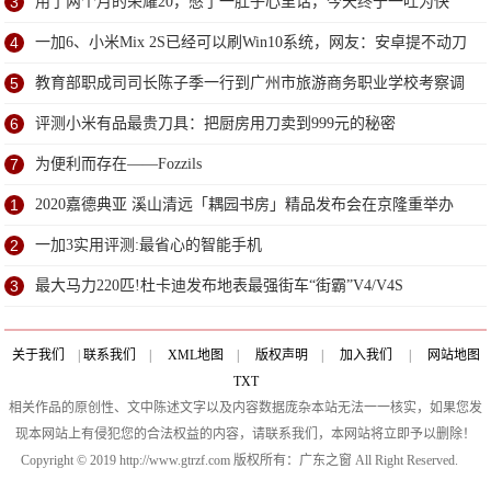
3
用了两个月的荣耀20，憋了一肚子心里话，今天终于一吐为快
4
一加6、小米Mix 2S已经可以刷Win10系统，网友：安卓提不动刀
了？
5
教育部职成司司长陈子季一行到广州市旅游商务职业学校考察调
研
6
评测小米有品最贵刀具：把厨房用刀卖到999元的秘密
7
为便利而存在——Fozzils
1
2020嘉德典亚 溪山清远「耦园书房」精品发布会在京隆重举办
2
一加3实用评测:最省心的智能手机
3
最大马力220匹!杜卡迪发布地表最强街车“街霸”V4/V4S
关于我们
|
联系我们
|
XML地图
|
版权声明
|
加入我们
|
网站地图
TXT
相关作品的原创性、文中陈述文字以及内容数据庞杂本站无法一一核实，如果您发
现本网站上有侵犯您的合法权益的内容，请联系我们，本网站将立即予以删除！
Copyright © 2019 http://www.gtrzf.com 版权所有：广东之窗 All Right Reserved.