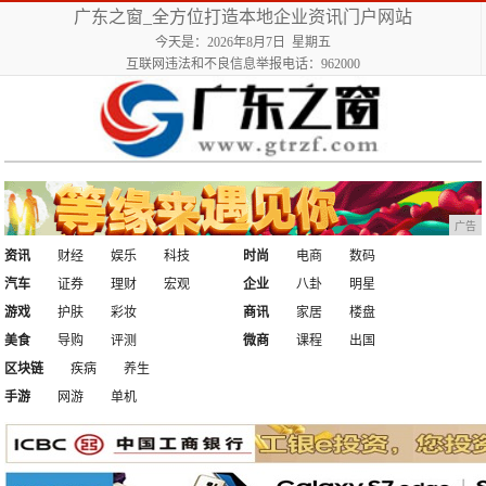
广东之窗_全方位打造本地企业资讯门户网站
今天是：2026年8月7日 星期五
互联网违法和不良信息举报电话：962000
广告
资讯
财经
娱乐
科技
时尚
电商
数码
汽车
证券
理财
宏观
企业
八卦
明星
游戏
护肤
彩妆
商讯
家居
楼盘
美食
导购
评测
微商
课程
出国
区块链
疾病
养生
手游
网游
单机